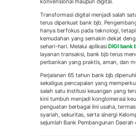
konvensional maupun digital.
Transformasi digital menjadi salah sat
terus diperkuat bank bjb. Pengembanga
hanya berfokus pada teknologi, tetap
kemudahan yang semakin dekat deng
sehari-hari. Melalui aplikasi
DIGI bank 
layanan transaksi, bank bjb terus m
perbankan yang praktis, aman, dan m
Perjalanan 65 tahun bank bjb dipenuh
sekaligus pencapaian yang memperkua
salah satu institusi keuangan yang te
kini tumbuh menjadi konglomerasi ke
penguatan berbagai lini usaha, terma
syariah, sekuritas, serta sinergi Ke
sejumlah Bank Pembangunan Daerah d