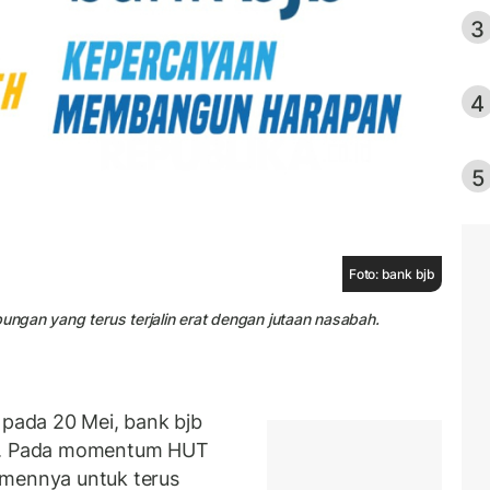
3
4
5
Foto: bank bjb
bungan yang terus terjalin erat dengan jutaan nasabah.
ada 20 Mei, bank bjb
65. Pada momentum HUT
tmennya untuk terus