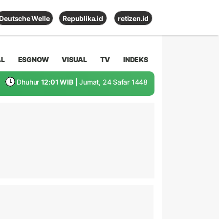
Deutsche Welle
Republika.id
retizen.id
AL
ESGNOW
VISUAL
TV
INDEKS
Dhuhur
12:01 WIB
| Jumat, 24 Safar 1448