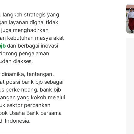
u langkah strategis yang
n layanan digital tidak
i juga menghadirkan
an kebutuhan masyarakat
bjb
dan berbagai inovasi
endorong pengalaman
udah diakses.
i dinamika, tantangan,
t posisi bank bjb sebagai
rus berkembang. bank bjb
uangan yang kokoh melalui
suk sektor perbankan
lompok Usaha Bank bersama
i Indonesia.