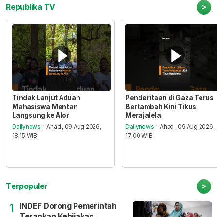
>
Republika TV
Tindak Lanjut Aduan
Penderitaan di Gaza Terus
Mahasiswa Mentan
Bertambah Kini Tikus
Langsung ke Alor
Merajalela
Dailynews
- Ahad , 09 Aug 2026,
Dailynews
- Ahad , 09 Aug 2026,
18:15 WIB
17:00 WIB
>
Terpopuler
INDEF Dorong Pemerintah
1
Terapkan Kebijakan