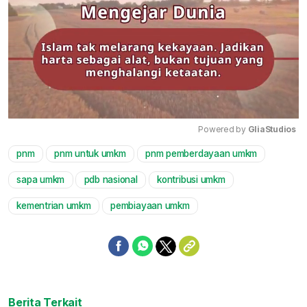
Powered by 
GliaStudios
pnm
pnm untuk umkm
pnm pemberdayaan umkm
Mute
sapa umkm
pdb nasional
kontribusi umkm
kementrian umkm
pembiayaan umkm
Berita Terkait