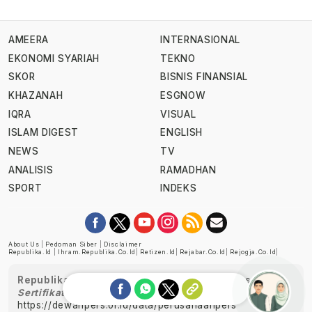
AMEERA
INTERNASIONAL
EKONOMI SYARIAH
TEKNO
SKOR
BISNIS FINANSIAL
KHAZANAH
ESGNOW
IQRA
VISUAL
ISLAM DIGEST
ENGLISH
NEWS
TV
ANALISIS
RAMADHAN
SPORT
INDEKS
About Us
|
Pedoman Siber
|
Disclaimer
Republika.id
|
Ihram.republika.co.id
|
Retizen.id
|
Rejabar.co.id
|
Rejogja.co.id
|
Republika telah diverifikasi oleh Dewan Pers
Sertifikat Nomor 1058/DP-Verifikasi/K/XII/2022
https://dewanpers.or.id/data/perusahaanpers