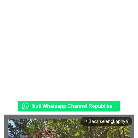
Ikuti Whatsapp Channel Republika
Baca selengkapnya
arrow_forward_ios