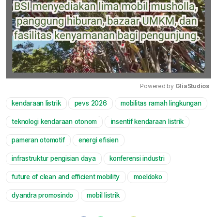
Powered by 
GliaStudios
kendaraan listrik
pevs 2026
mobilitas ramah lingkungan
Mute
teknologi kendaraan otonom
insentif kendaraan listrik
pameran otomotif
energi efisien
infrastruktur pengisian daya
konferensi industri
future of clean and efficient mobility
moeldoko
dyandra promosindo
mobil listrik