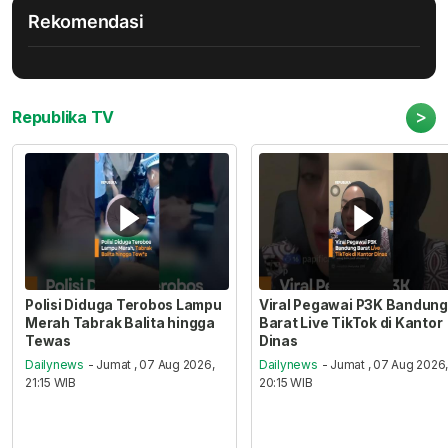
Rekomendasi
>
Republika TV
Polisi Diduga Terobos Lampu
Viral Pegawai P3K Bandung
Merah Tabrak Balita hingga
Barat Live TikTok di Kantor
Tewas
Dinas
Dailynews
- Jumat , 07 Aug 2026,
Dailynews
- Jumat , 07 Aug 2026
21:15 WIB
20:15 WIB