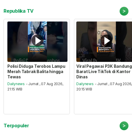
>
Republika TV
Polisi Diduga Terobos Lampu
Viral Pegawai P3K Bandung
Merah Tabrak Balita hingga
Barat Live TikTok di Kantor
Tewas
Dinas
Dailynews
- Jumat , 07 Aug 2026,
Dailynews
- Jumat , 07 Aug 2026
21:15 WIB
20:15 WIB
>
Terpopuler