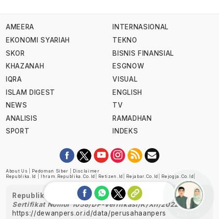
AMEERA
INTERNASIONAL
EKONOMI SYARIAH
TEKNO
SKOR
BISNIS FINANSIAL
KHAZANAH
ESGNOW
IQRA
VISUAL
ISLAM DIGEST
ENGLISH
NEWS
TV
ANALISIS
RAMADHAN
SPORT
INDEKS
About Us
|
Pedoman Siber
|
Disclaimer
Republika.id
|
Ihram.republika.co.id
|
Retizen.id
|
Rejabar.co.id
|
Rejogja.co.id
|
Republika telah diverifikasi oleh Dewan Pers
Sertifikat Nomor 1058/DP-Verifikasi/K/XII/2022
https://dewanpers.or.id/data/perusahaanpers
Ask me!