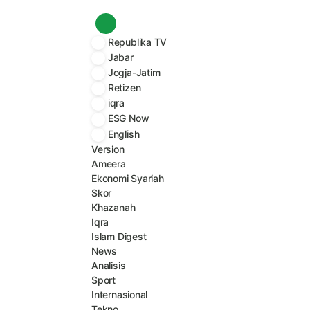
Republika TV
AMEERA
EKONOMI SYARIAH
SKOR
Jabar
Jogja-Jatim
Finansial
Energi
Bisnis
Pertanian
Oto
Retizen
iqra
ESG Now
English
Version
Ameera
Ekonomi Syariah
Skor
Khazanah
Iqra
>
>
Home
Ekonomi
Bisnis
Islam Digest
News
Analisis
Tanam 250 Bibit 
Sport
Internasional
Tekno