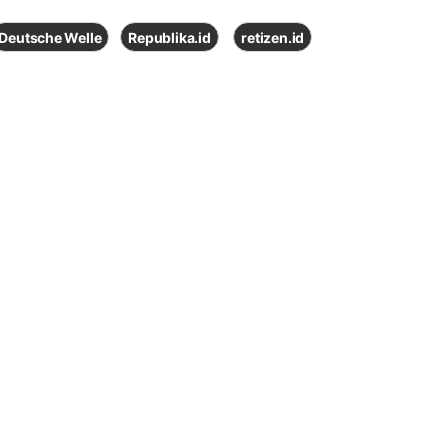
Deutsche Welle
Republika.id
retizen.id
AL
ESGNOW
VISUAL
TV
INDEKS
Dhuhur
12:01 WIB
| Sabtu, 25 Safar 1448