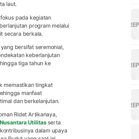
a laut.
rfokus pada kegiatan
berlanjutan program melalui
t secara berkala.
ang bersifat seremonial,
endekatan keberlanjutan
 hingga tiga tahun ke
uk memastikan tingkat
ehingga manfaat
timal dan berkelanjutan.
oman Ridet Artikanaya,
Nusantara Utilitas
serta
n kontribusinya dalam upaya
rea Pudut yang saat ini