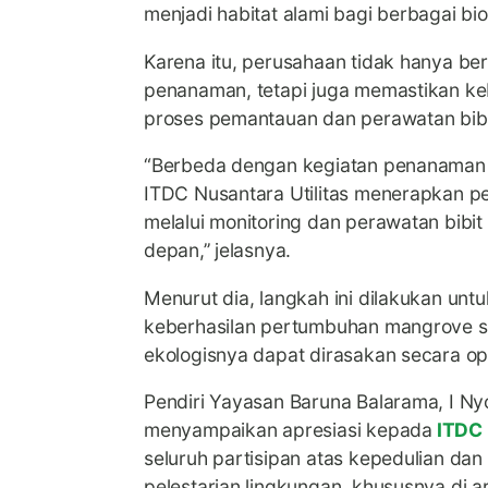
menjadi habitat alami bagi berbagai biot
Karena itu, perusahaan tidak hanya be
penanaman, tetapi juga memastikan ke
proses pemantauan dan perawatan bibi
“Berbeda dengan kegiatan penanaman y
ITDC Nusantara Utilitas menerapkan p
melalui monitoring dan perawatan bibit
depan,’’ jelasnya.
Menurut dia, langkah ini dilakukan unt
keberhasilan pertumbuhan mangrove s
ekologisnya dapat dirasakan secara op
Pendiri Yayasan Baruna Balarama, I Ny
menyampaikan apresiasi kepada
ITDC 
seluruh partisipan atas kepedulian da
pelestarian lingkungan, khususnya di a