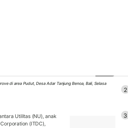
s Perkuat Komitmen
tem Pesisir
 dengan pengembangan kawasan.
Ter
1
Foto: ITDC
ove di area Pudut, Desa Adar Tanjung Benoa, Bali, Selasa
2
3
tara Utilitas (NU), anak
Corporation (ITDC),