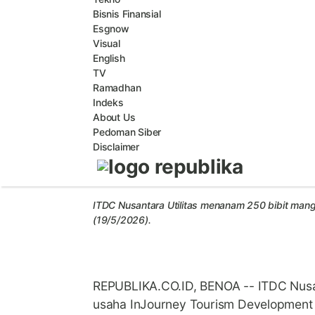
Nusantara Utilita
Bisnis Finansial
Pelestarian Ekosis
Esgnow
Visual
English
TV
Keberlanjutan lingkungan harus seiring
Ramadhan
Indeks
Red:
Ferry Kisihandi
About Us
|
Pedoman Siber
|
Disclaimer
ITDC Nusantara Utilitas menanam 250 bibit mangr
(19/5/2026).
REPUBLIKA.CO.ID, BENOA -- ITDC Nusan
usaha InJourney Tourism Development 