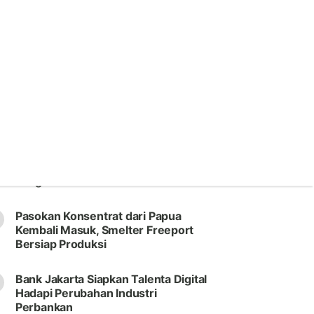
populer
Transformasi BUMN, Telkom
Pangkas 34 Entitas Usaha
Pasokan Konsentrat dari Papua
Kembali Masuk, Smelter Freeport
Bersiap Produksi
Bank Jakarta Siapkan Talenta Digital
Hadapi Perubahan Industri
Perbankan