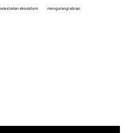
pelestarian ekosistem
mengurangi abrasi