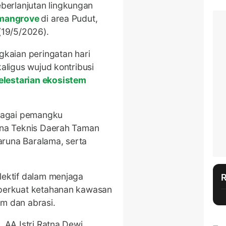
erlanjutan lingkungan
mangrove
di area Pudut,
(19/5/2026).
gkaian peringatan hari
kaligus wujud kontribusi
elestarian ekosistem
bagai pemangku
ana Teknis Daerah Taman
runa Baralama, serta
lektif dalam menjaga
mperkuat ketahanan kawasan
m dan abrasi.
 AA Istri Ratna Dewi,