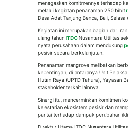
menegaskan komitmennya terhadap keb
melalui kegiatan penanaman 250 bibit
Desa Adat Tanjung Benoa, Bali, Selasa 
Kegiatan ini merupakan bagian dari ran
ulang tahun
ITDC
Nusantara Utilitas se
nyata perusahaan dalam mendukung
p
pesisir secara berkelanjutan.
Penanaman mangrove melibatkan ber
kepentingan, di antaranya Unit Pelaks
Hutan Raya (UPTD Tahura), Yayasan Ba
stakeholder terkait lainnya.
Sinergi itu, mencerminkan komitmen ko
kelestarian ekosistem pesisir dan me
pantai terhadap dampak perubahan ikli
Direktur Utama ITDC Nusantara Utilitas,