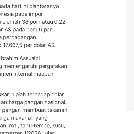
da hari ini diantaranya
onesia pada impor
 melemah 38 poin atau 0,22
lar AS pada penutupan
da perdagangan
 17.667,5 per dolar AS.
brahim Assuaibi
ng memengaruhi pergerakan
entimen internal maupun
ukar rupiah terhadap dolar
nan harga pangan nasional.
or pangan membuat tekanan
harga makanan yang
an, roti, tahu-tempe, susu,
emester II/2026,” ujar