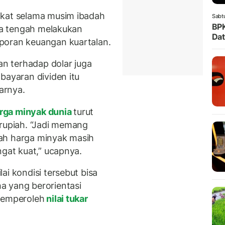
gkat selama musim ibadah
Sabt
BPK
uga tengah melakukan
Dat
aporan keuangan kuartalan.
an terhadap dolar juga
bayaran dividen itu
jarnya.
rga minyak dunia
turut
 rupiah. “Jadi memang
ah harga minyak masih
ngat kuat,” ucapnya.
ai kondisi tersebut bisa
a yang berorientasi
 memperoleh
nilai tukar