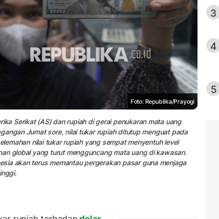
3
4
5
Foto: Republika/Prayogi
ka Serikat (AS) dan rupiah di gerai penukaran mata uang
gangan Jumat sore, nilai tukar rupiah ditutup menguat pada
pelemahan nilai tukar rupiah yang sempat menyentuh level
anan global yang turut mengguncang mata uang di kawasan.
nesia akan terus memantau pergerakan pasar guna menjaga
inggi.
kar rupiah terhadap
dolar