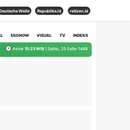
Deutsche Welle
Republika.id
retizen.id
AL
ESGNOW
VISUAL
TV
INDEKS
Ashar
15:23 WIB
| Sabtu, 25 Safar 1448