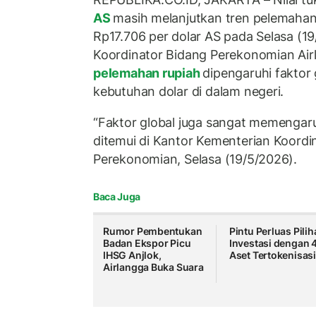
AS
masih melanjutkan tren pelemaha
Rp17.706 per dolar AS pada Selasa (19
Koordinator Bidang Perekonomian Ai
pelemahan rupiah
dipengaruhi faktor 
kebutuhan dolar di dalam negeri.
“Faktor global juga sangat memengaruh
ditemui di Kantor Kementerian Koordi
Perekonomian, Selasa (19/5/2026).
Baca Juga
Rumor Pembentukan
Pintu Perluas Pili
Badan Ekspor Picu
Investasi dengan 
IHSG Anjlok,
Aset Tertokenisas
Airlangga Buka Suara