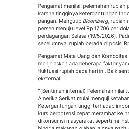
Pengamat menilai, pelemahan rupiah pa
karena tingginya ketergantungan Ind
pangan. Mengutip
Bloomberg
, rupiah
persen menuju level Rp 17.706 per do
perdagangan Selasa (19/5/2026). Pa
sebelumnya, rupiah berada di posisi Rp
Pengamat Mata Uang dan Komoditas I
menjelaskan ada beberapa faktor ya
fluktuasi rupiah pada hari ini. Baik s
eksternal.
“(Sentimen internal) Pelemahan nilai t
Amerika Serikat mulai menguji ketaha
Ketergantungan tinggi terhadap imp
kurs berpotensi cepat merambat ke 
dikonsumsi masyarakat seperti mi inst
hingga makanan olahan lainnya pada s