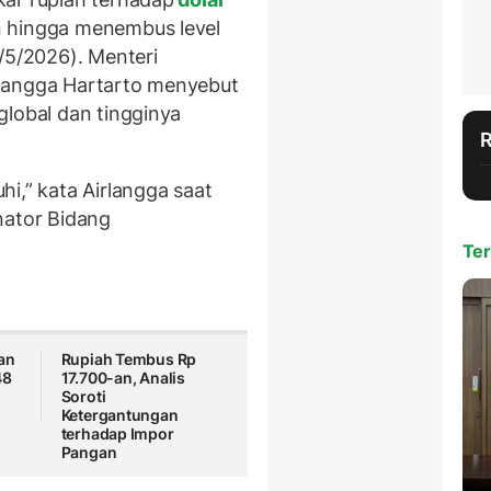
n hingga menembus level
/5/2026). Menteri
rlangga Hartarto menyebut
global dan tingginya
i,” kata Airlangga saat
nator Bidang
Ter
han
Rupiah Tembus Rp
48
17.700-an, Analis
i
Soroti
Ketergantungan
terhadap Impor
Pangan