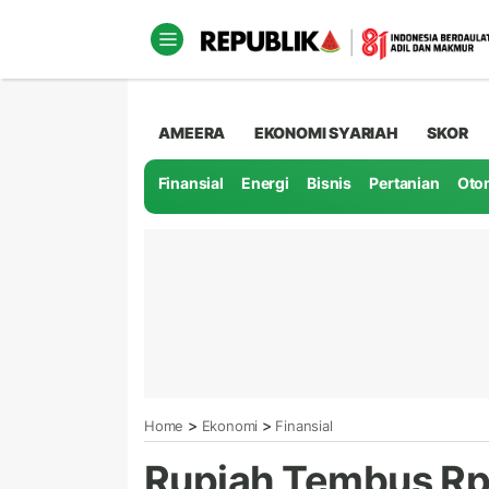
AMEERA
EKONOMI SYARIAH
SKOR
Finansial
Energi
Bisnis
Pertanian
Oto
>
>
Home
Ekonomi
Finansial
Rupiah Tembus Rp 