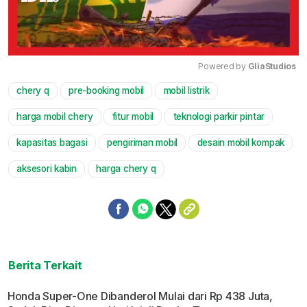
Powered by 
GliaStudios
chery q
pre-booking mobil
mobil listrik
Mute
harga mobil chery
fitur mobil
teknologi parkir pintar
kapasitas bagasi
pengiriman mobil
desain mobil kompak
aksesori kabin
harga chery q
Berita Terkait
Honda Super-One Dibanderol Mulai dari Rp 438 Juta,