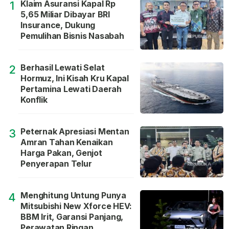
Klaim Asuransi Kapal Rp
1
5,65 Miliar Dibayar BRI
Insurance, Dukung
Pemulihan Bisnis Nasabah
Berhasil Lewati Selat
2
Hormuz, Ini Kisah Kru Kapal
Pertamina Lewati Daerah
Konflik
Peternak Apresiasi Mentan
3
Amran Tahan Kenaikan
Harga Pakan, Genjot
Penyerapan Telur
Menghitung Untung Punya
4
Mitsubishi New Xforce HEV:
BBM Irit, Garansi Panjang,
Perawatan Ringan