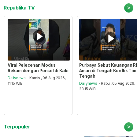
>
Republika TV
Viral Pelecehan Modus
Purbaya Sebut Keuangan RI
Rekam dengan Ponsel di Kaki
Aman di Tengah Konflik Tim
Tengah
Dailynews
- Kamis , 06 Aug 2026,
11:15 WIB
Dailynews
- Rabu , 05 Aug 2026,
23:15 WIB
>
Terpopuler