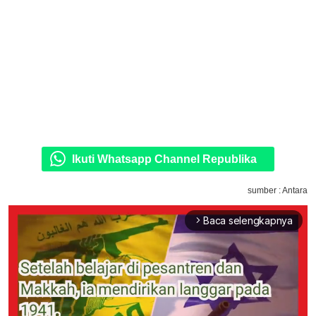
Ikuti Whatsapp Channel Republika
sumber : Antara
Baca selengkapnya
arrow_forward_ios