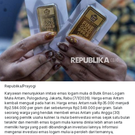
Republika/Prayogi
Karyawan menunjukkan imitasi emas logam mulia di Butik Emas Logam
Mulia Antam, Pulogadung, Jakarta, Rabu (7/1/2026). Harga emas Antam
kembali menguat pada hari ini. Harga emas Antam naik Rp35.000 menjadi
Rp2.584.000 per gram dari sebelumnya Rp2.549.000 per gram. Salah
seorang warga yang hendak membeli emas Antam yaitu Angga (30)
seorang pemilik usaha kuliner. Ia mulai berinvestasi emas sejak satu bulan
terakhir dan memilih emas logam mulia karena dinilai lebih aman serta
memiliki harga yang pasti dibandingkan investasi lainnya. Informasi
mengenai investasi emas logam mulia ia peroleh dari temannya,