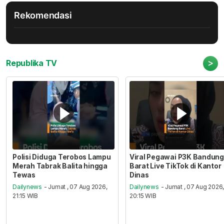
Rekomendasi
>
Republika TV
Polisi Diduga Terobos Lampu
Viral Pegawai P3K Bandung
Merah Tabrak Balita hingga
Barat Live TikTok di Kantor
Tewas
Dinas
Dailynews
- Jumat , 07 Aug 2026,
Dailynews
- Jumat , 07 Aug 2026
21:15 WIB
20:15 WIB