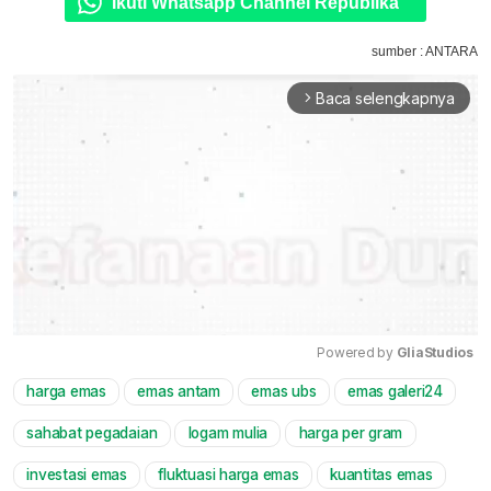
Ikuti Whatsapp Channel Republika
sumber : ANTARA
Baca selengkapnya
arrow_forward_ios
Powered by 
GliaStudios
harga emas
emas antam
emas ubs
emas galeri24
Mute
sahabat pegadaian
logam mulia
harga per gram
investasi emas
fluktuasi harga emas
kuantitas emas