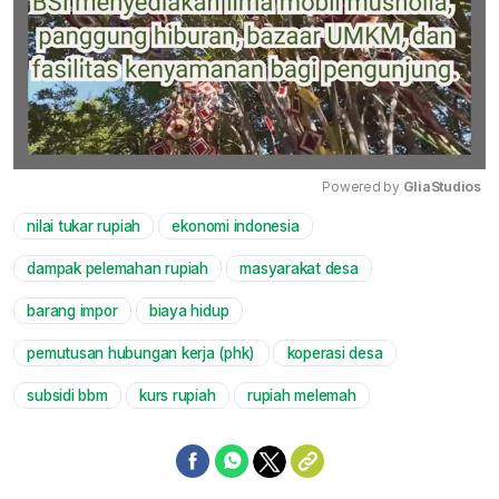
Powered by 
GliaStudios
nilai tukar rupiah
ekonomi indonesia
Mute
dampak pelemahan rupiah
masyarakat desa
barang impor
biaya hidup
pemutusan hubungan kerja (phk)
koperasi desa
subsidi bbm
kurs rupiah
rupiah melemah