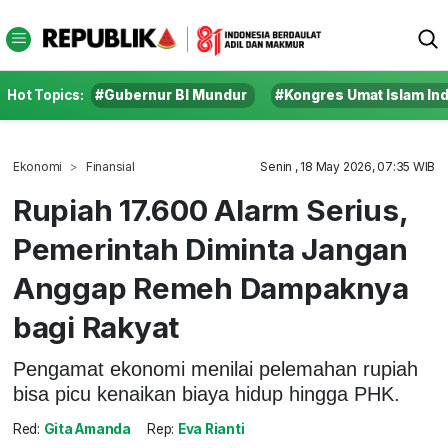
Hot Topics:
#Gubernur BI Mundur
#Kongres Umat Islam In
Ekonomi
Finansial
Senin , 18 May 2026, 07:35 WIB
Rupiah 17.600 Alarm Serius,
Pemerintah Diminta Jangan
Anggap Remeh Dampaknya
bagi Rakyat
Pengamat ekonomi menilai pelemahan rupiah
bisa picu kenaikan biaya hidup hingga PHK.
Red:
Gita Amanda
Rep:
Eva Rianti