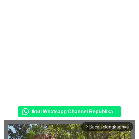
Ikuti Whatsapp Channel Republika
Baca selengkapnya
arrow_forward_ios