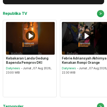
>
Republika TV
Kebakaran Landa Gedung
Febrie Adriansyah Akhirnya
Bapenda Pemprov DKI
Kenakan Rompi Orange
Dailynews
- Jumat , 07 Aug 2026,
Dailynews
- Jumat , 07 Aug 2026
23:00 WIB
22:30 WIB
>
Terpopuler