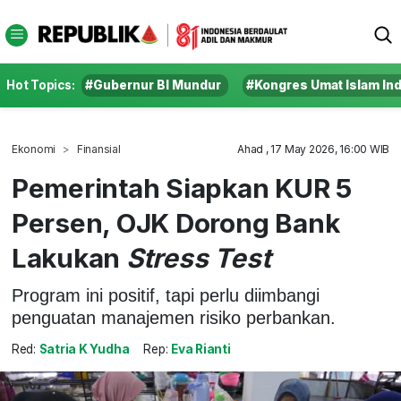
Hot Topics:
#Gubernur BI Mundur
#Kongres Umat Islam In
Ekonomi
Finansial
Ahad , 17 May 2026, 16:00 WIB
Pemerintah Siapkan KUR 5
Persen, OJK Dorong Bank
Lakukan
Stress Test
Program ini positif, tapi perlu diimbangi
penguatan manajemen risiko perbankan.
Red:
Satria K Yudha
Rep:
Eva Rianti