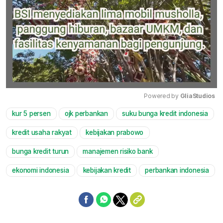
Powered by 
GliaStudios
kur 5 persen
ojk perbankan
suku bunga kredit indonesia
Mute
kredit usaha rakyat
kebijakan prabowo
bunga kredit turun
manajemen risiko bank
ekonomi indonesia
kebijakan kredit
perbankan indonesia