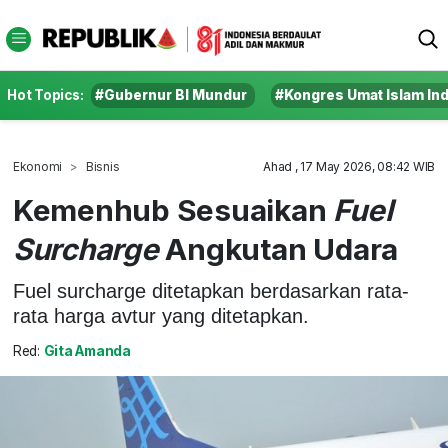
Hot Topics:
#Gubernur BI Mundur
#Kongres Umat Islam In
Ekonomi
Bisnis
Ahad , 17 May 2026, 08:42 WIB
Kemenhub Sesuaikan
Fuel
Surcharge
Angkutan Udara
Fuel surcharge ditetapkan berdasarkan rata-
rata harga avtur yang ditetapkan.
Red:
Gita Amanda