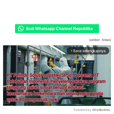
Ikuti Whatsapp Channel Republika
sumber : Antara
Baca selengkapnya
arrow_forward_ios
Powered by 
GliaStudios