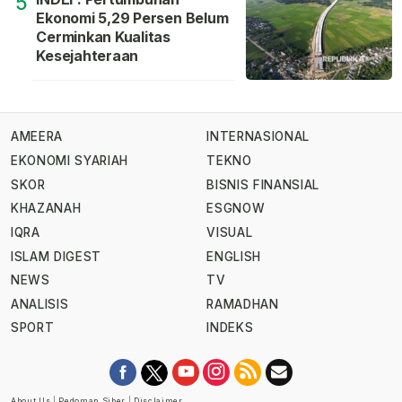
5
Ekonomi 5,29 Persen Belum
Cerminkan Kualitas
Kesejahteraan
AMEERA
INTERNASIONAL
EKONOMI SYARIAH
TEKNO
SKOR
BISNIS FINANSIAL
KHAZANAH
ESGNOW
IQRA
VISUAL
ISLAM DIGEST
ENGLISH
NEWS
TV
ANALISIS
RAMADHAN
SPORT
INDEKS
About Us
|
Pedoman Siber
|
Disclaimer