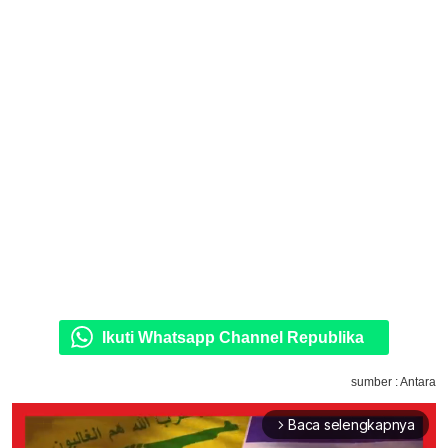
Ikuti Whatsapp Channel Republika
sumber : Antara
Baca selengkapnya
arrow_forward_ios