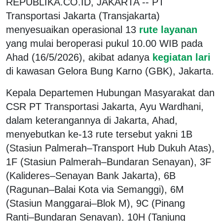
REPUBLIKA.CO.ID, JAKARTA -- PT
Transportasi Jakarta (Transjakarta)
menyesuaikan operasional 13
rute layanan
yang mulai beroperasi pukul 10.00 WIB pada
Ahad (16/5/2026), akibat adanya
kegiatan lari
di kawasan Gelora Bung Karno (GBK), Jakarta.
Kepala Departemen Hubungan Masyarakat dan
CSR PT Transportasi Jakarta, Ayu Wardhani,
dalam keterangannya di Jakarta, Ahad,
menyebutkan ke-13 rute tersebut yakni 1B
(Stasiun Palmerah–Transport Hub Dukuh Atas),
1F (Stasiun Palmerah–Bundaran Senayan), 3F
(Kalideres–Senayan Bank Jakarta), 6B
(Ragunan–Balai Kota via Semanggi), 6M
(Stasiun Manggarai–Blok M), 9C (Pinang
Ranti–Bundaran Senayan), 10H (Tanjung