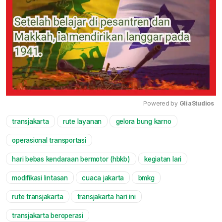
Powered by 
GliaStudios
transjakarta
rute layanan
gelora bung karno
Mute
operasional transportasi
hari bebas kendaraan bermotor (hbkb)
kegiatan lari
modifikasi lintasan
cuaca jakarta
bmkg
rute transjakarta
transjakarta hari ini
transjakarta beroperasi