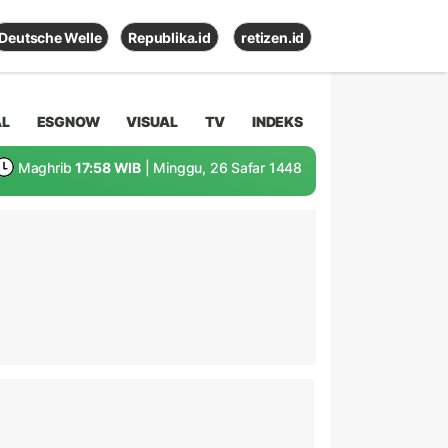
Deutsche Welle
Republika.id
retizen.id
AL
ESGNOW
VISUAL
TV
INDEKS
Maghrib
17:58 WIB
| Minggu, 26 Safar 1448