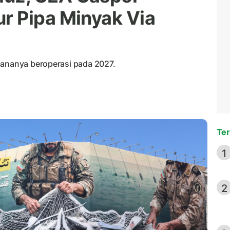
r Pipa Minyak Via
cananya beroperasi pada 2027.
Ter
1
2