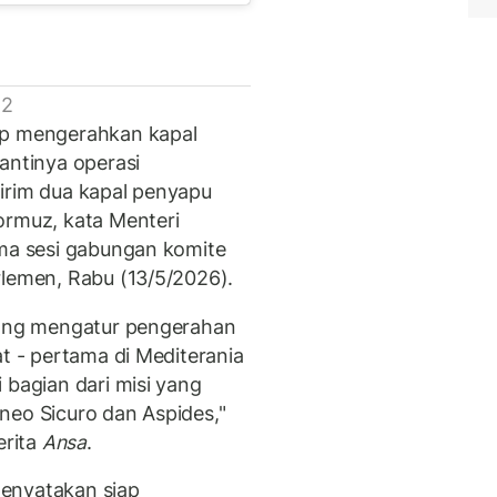
 2
ap mengerahkan kapal
antinya operasi
irim dua kapal penyapu
ormuz, kata Menteri
ama sesi gabungan komite
rlemen, Rabu (13/5/2026).
edang mengatur pengerahan
at - pertama di Mediterania
 bagian dari misi yang
neo Sicuro dan Aspides,"
erita
Ansa
.
enyatakan siap