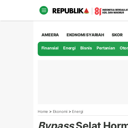
AMEERA
EKONOMI SYARIAH
SKOR
Finansial
Energi
Bisnis
Pertanian
Oto
>
>
Home
Ekonomi
Energi
Bypass
Selat Hor