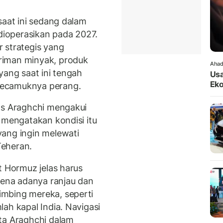
saat ini sedang dalam
ioperasikan pada 2027.
 strategis yang
riman minyak, produk
Ahad
yang saat ini tengah
Usa
Eko
kecamuknya perang.
as Araghchi mengakui
 mengatakan kondisi itu
yang ingin melewati
Teheran.
t Hormuz jelas harus
rena adanya ranjau dan
mbing mereka, seperti
ah kapal India. Navigasi
ta Araghchi dalam