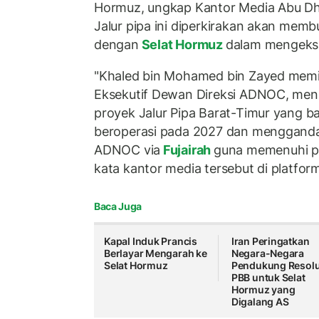
Hormuz, ungkap Kantor Media Abu Dha
Jalur pipa ini diperkirakan akan mem
dengan
Selat Hormuz
dalam mengeks
"Khaled bin Mohamed bin Zayed memi
Eksekutif Dewan Direksi ADNOC, men
proyek Jalur Pipa Barat-Timur yang b
beroperasi pada 2027 dan mengganda
ADNOC via
Fujairah
guna memenuhi pe
kata kantor media tersebut di platfor
Baca Juga
Kapal Induk Prancis
Iran Peringatkan
Berlayar Mengarah ke
Negara-Negara
Selat Hormuz
Pendukung Resolu
PBB untuk Selat
Hormuz yang
Digalang AS