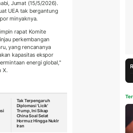
bi, Jumat (15/5/2026).
buat UEA tak bergantung
por minyaknya.
mpin rapat Komite
injau perkembangan
aru, yang rencananya
kan kapasitas ekspor
rmintaan energi global,"
m X.
Ter
Tak Terpengaruh
Diplomasi 'Licik'
si
Trump, Ini Sikap
China Soal Selat
Hormuz Hingga Nuklr
Iran