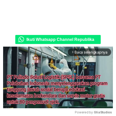
Ikuti Whatsapp Channel Republika
Baca selengkapnya
arrow_forward_ios
Powered by 
GliaStudios