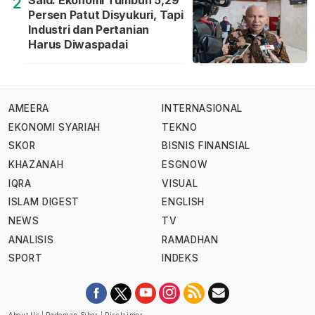
Said: Ekonomi Tumbuh 5,29
2
Persen Patut Disyukuri, Tapi
Industri dan Pertanian
Harus Diwaspadai
AMEERA
INTERNASIONAL
EKONOMI SYARIAH
TEKNO
SKOR
BISNIS FINANSIAL
KHAZANAH
ESGNOW
IQRA
VISUAL
ISLAM DIGEST
ENGLISH
NEWS
TV
ANALISIS
RAMADHAN
SPORT
INDEKS