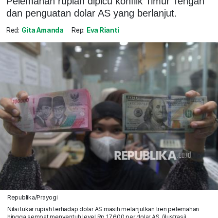
Pelemahan rupiah dipicu konflik Timur Tengah
dan penguatan dolar AS yang berlanjut.
Red:
Gita Amanda
Rep:
Eva Rianti
Republika/Prayogi
Nilai tukar rupiah terhadap dolar AS masih melanjutkan tren pelemahan
hingga sempat menyentuh level Rp 17.600 per dolar AS. (ilustrasi)