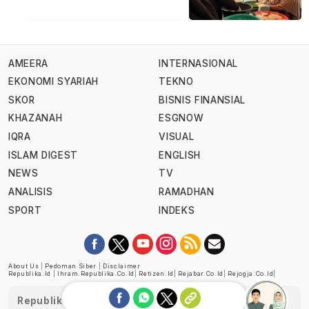
AMEERA
INTERNASIONAL
EKONOMI SYARIAH
TEKNO
SKOR
BISNIS FINANSIAL
KHAZANAH
ESGNOW
IQRA
VISUAL
ISLAM DIGEST
ENGLISH
NEWS
TV
ANALISIS
RAMADHAN
SPORT
INDEKS
About Us
|
Pedoman Siber
|
Disclaimer
Republika.id
|
Ihram.republika.co.id
|
Retizen.id
|
Rejabar.co.id
|
Rejogja.co.id
|
Republika telah diverifikasi oleh Dewan Pers