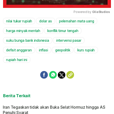
Powered by 
GliaStudios
nilai tukar rupiah
dolar as
pelemahan mata uang
Mute
harga minyak mentah
konflik timur tengah
suku bunga bank indonesia
intervensi pasar
defisit anggaran
inflasi
geopolitik
kurs rupiah
rupiah hari ini
Berita Terkait
Iran Tegaskan tidak akan Buka Selat Hormuz hingga AS
Penuhi Syarat