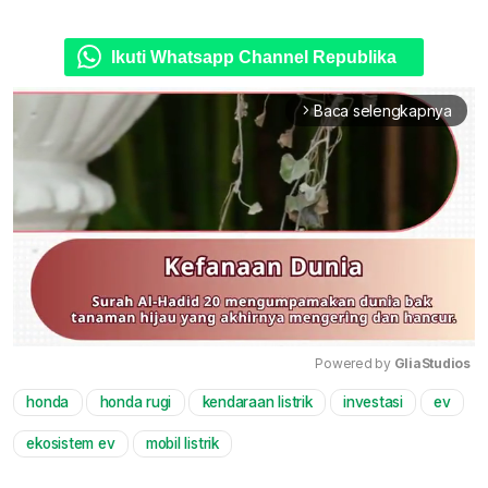
Ikuti Whatsapp Channel Republika
Baca selengkapnya
arrow_forward_ios
Powered by 
GliaStudios
honda
honda rugi
kendaraan listrik
investasi
ev
Mute
ekosistem ev
mobil listrik