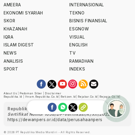
AMEERA
INTERNASIONAL
EKONOMI SYARIAH
TEKNO
SKOR
BISNIS FINANSIAL
KHAZANAH
ESGNOW
IQRA
VISUAL
ISLAM DIGEST
ENGLISH
NEWS
TV
ANALISIS
RAMADHAN
SPORT
INDEKS
About Us
|
Pedoman Siber
|
Disclaimer
Republika.id
|
Ihram.republika.co.id
|
Retizen.id
|
Rejabar.co.id
|
Rejogja.co.id
|
Republika telah diverifikasi oleh Dewan Pers
Sertifikat Nomor 1058/DP-Verifikasi/K/XII/2022
https://dewanpers.or.id/data/perusahaanpers
Ask me!
© 2026 PT Republika Media Mandiri - All Rights Reserved.