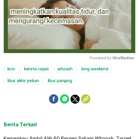
Powered by 
GliaStudios
kcic
kereta cepat
whoosh
long weekend
Mute
libur akhir pekan
libur panjang
Berita Terkait
Kemenkeu Ambil Alih 60 Persen Saham Whoosh, Target