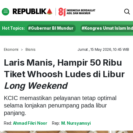
Hot Topics:
#Gubernur BI Mundur
#Kongres Umat Islam In
Ekonomi
Bisnis
Jumat , 15 May 2026, 10:45 WIB
Laris Manis, Hampir 50 Ribu
Tiket Whoosh Ludes di Libur
Long Weekend
KCIC memastikan pelayanan tetap optimal
selama lonjakan penumpang pada libur
panjang.
Red:
Ahmad Fikri Noor
Rep:
M. Nursyamsyi