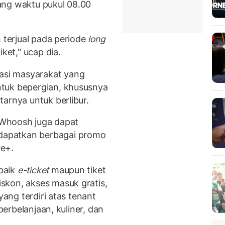
ang waktu pukul 08.00
h terjual pada periode
long
iket," ucap dia.
si masyarakat yang
tuk bepergian, khususnya
arnya untuk berlibur.
t Whoosh juga dapat
apatkan berbagai promo
e+.
baik
e-ticket
maupun tiket
skon, akses masuk gratis,
yang terdiri atas tenant
 perbelanjaan, kuliner, dan