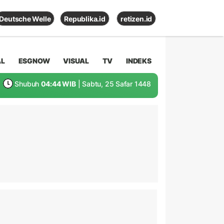
Deutsche Welle
Republika.id
retizen.id
AL
ESGNOW
VISUAL
TV
INDEKS
Shubuh
04:44 WIB
| Sabtu, 25 Safar 1448