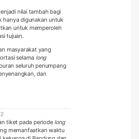
jadi nilai tambah bagi
k hanya digunakan untuk
aatkan untuk memperoleh
si tujuan.
aan masyarakat yang
ortasi selama
long
liburan seluruh penumpang
enyenangkan, dan
 2
n tiket pada periode
long
yang memanfaatkan waktu
i keluarga di Bandung dan