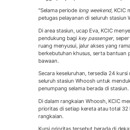
"Selama periode
long weekend
, KCIC 
petugas pelayanan di seluruh stasiun 
Di area stasiun, ucap Eva, KCIC menye
pendukung bagi
key passenger
, sepert
ruang menyusui, jalur akses yang ra
berkebutuhan khusus, serta bantuan
bawaan.
Secara keseluruhan, tersedia 24 kursi r
seluruh stasiun Whoosh untuk mend
penumpang selama berada di stasiun.
Di dalam rangkaian Whoosh, KCIC me
prioritas di setiap kereta atau total 32
rangkaian.
Kursi prioritas tersebut berada di dek