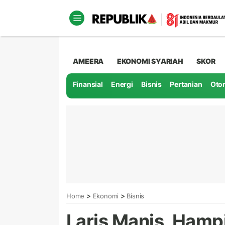
AMEERA
EKONOMI SYARIAH
SKOR
Finansial
Energi
Bisnis
Pertanian
Oto
>
>
Home
Ekonomi
Bisnis
Laris Manis, Hamp