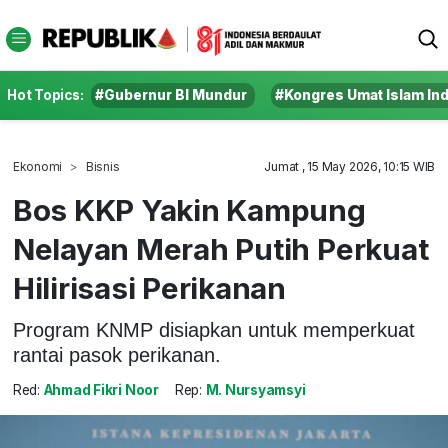
Hot Topics:
#Gubernur BI Mundur
#Kongres Umat Islam In
Ekonomi
Bisnis
Jumat , 15 May 2026, 10:15 WIB
Bos KKP Yakin Kampung
Nelayan Merah Putih Perkuat
Hilirisasi Perikanan
Program KNMP disiapkan untuk memperkuat
rantai pasok perikanan.
Red:
Ahmad Fikri Noor
Rep:
M. Nursyamsyi