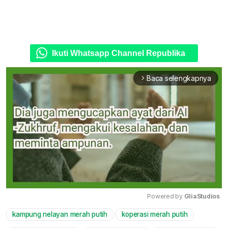
Ikuti Whatsapp Channel Republika
Baca selengkapnya
arrow_forward_ios
Powered by 
GliaStudios
kampung nelayan merah putih
koperasi merah putih
Mute