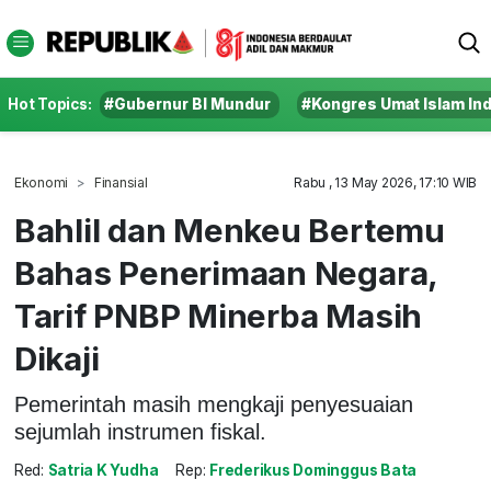
Hot Topics:
#Gubernur BI Mundur
#Kongres Umat Islam In
Ekonomi
Finansial
Rabu , 13 May 2026, 17:10 WIB
Bahlil dan Menkeu Bertemu
Bahas Penerimaan Negara,
Tarif PNBP Minerba Masih
Dikaji
Pemerintah masih mengkaji penyesuaian
sejumlah instrumen fiskal.
Red:
Satria K Yudha
Rep:
Frederikus Dominggus Bata