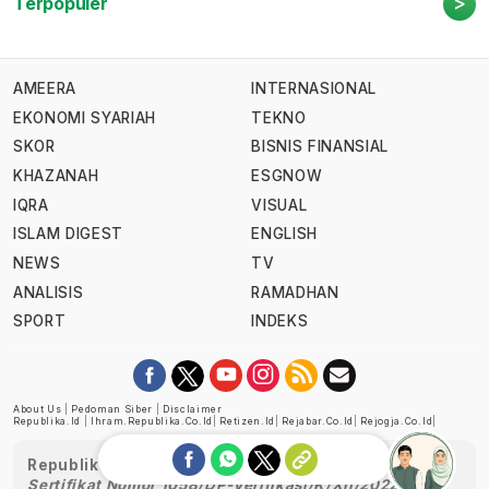
>
Terpopuler
AMEERA
INTERNASIONAL
EKONOMI SYARIAH
TEKNO
SKOR
BISNIS FINANSIAL
KHAZANAH
ESGNOW
IQRA
VISUAL
ISLAM DIGEST
ENGLISH
NEWS
TV
ANALISIS
RAMADHAN
SPORT
INDEKS
About Us
|
Pedoman Siber
|
Disclaimer
Republika.id
|
Ihram.republika.co.id
|
Retizen.id
|
Rejabar.co.id
|
Rejogja.co.id
|
Republika telah diverifikasi oleh Dewan Pers
Sertifikat Nomor 1058/DP-Verifikasi/K/XII/2022