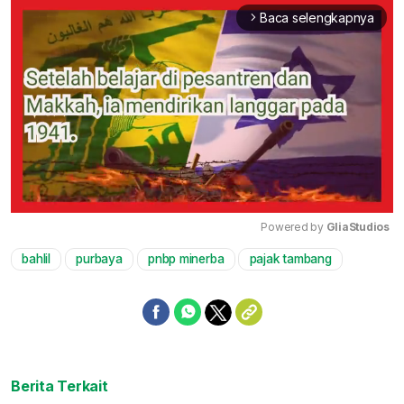
Baca selengkapnya
arrow_forward_ios
Powered by 
GliaStudios
bahlil
purbaya
pnbp minerba
pajak tambang
Mute
Berita Terkait