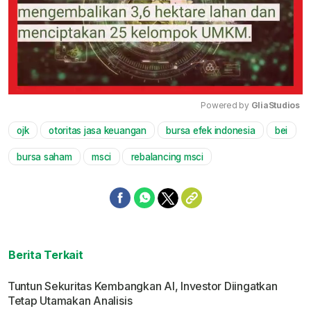
Powered by 
GliaStudios
ojk
otoritas jasa keuangan
bursa efek indonesia
bei
Mute
bursa saham
msci
rebalancing msci
Berita Terkait
Tuntun Sekuritas Kembangkan AI, Investor Diingatkan
Tetap Utamakan Analisis