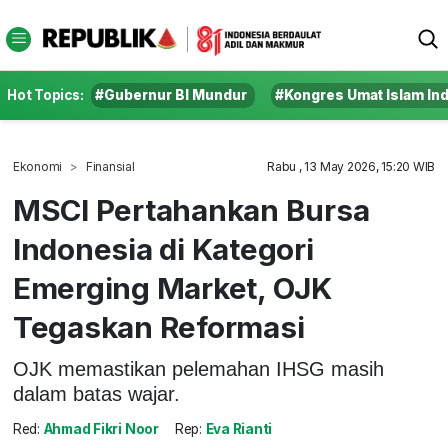
Hot Topics:
#Gubernur BI Mundur
#Kongres Umat Islam In
Ekonomi
Finansial
Rabu , 13 May 2026, 15:20 WIB
MSCI Pertahankan Bursa
Indonesia di Kategori
Emerging Market, OJK
Tegaskan Reformasi
OJK memastikan pelemahan IHSG masih
dalam batas wajar.
Red:
Ahmad Fikri Noor
Rep:
Eva Rianti