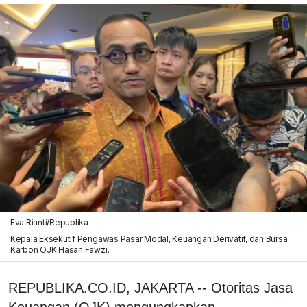
Eva Rianti/Republika
Kepala Eksekutif Pengawas Pasar Modal, Keuangan Derivatif, dan Bursa
Karbon OJK Hasan Fawzi.
REPUBLIKA.CO.ID, JAKARTA -- Otoritas Jasa
Keuangan (OJK) mengungkapkan