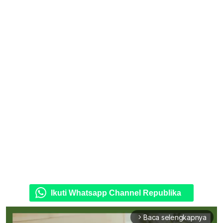
Ikuti Whatsapp Channel Republika
Baca selengkapnya
arrow_forward_ios