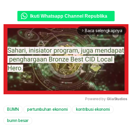
Ikuti Whatsapp Channel Republika
Baca selengkapnya
arrow_forward_ios
Powered by 
GliaStudios
BUMN
pertumbuhan ekonomi
kontribusi ekonomi
Mute
bumn besar