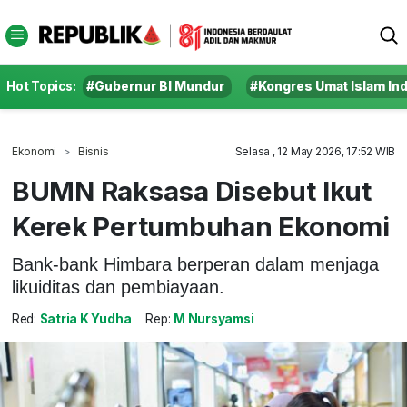
Hot Topics:
#Gubernur BI Mundur
#Kongres Umat Islam In
Ekonomi
Bisnis
Selasa , 12 May 2026, 17:52 WIB
BUMN Raksasa Disebut Ikut
Kerek Pertumbuhan Ekonomi
Bank-bank Himbara berperan dalam menjaga
likuiditas dan pembiayaan.
Red:
Satria K Yudha
Rep:
M Nursyamsi