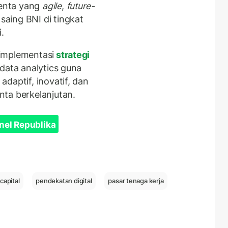
enta yang
agile
,
future-
aing BNI di tingkat
.
implementasi
strategi
 data analytics guna
daptif, inovatif, dan
nta berkelanjutan.
nel Republika
capital
pendekatan digital
pasar tenaga kerja