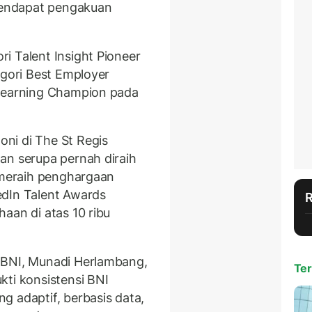
 mendapat pengakuan
i Talent Insight Pioneer
egori Best Employer
 Learning Champion pada
ni di The St Regis
an serupa pernah diraih
l meraih penghargaan
edIn Talent Awards
aan di atas 10 ribu
 BNI, Munadi Herlambang,
Ter
kti konsistensi BNI
g adaptif, berbasis data,