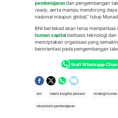
pembelajaran
dan pengembangan tal
ready
, serta mampu mendorong daya s
nasional maupun global,” tutup Munadi
BNI bertekad akan terus memperluas 
human capital
berbasis teknologi dan
menciptakan organisasi yang semakin a
berorientasi pada pengembangan tale
Ikuti Whatsapp Chan
bni
talent insights pioneer
strategi human 
ekosistem pembelajaran