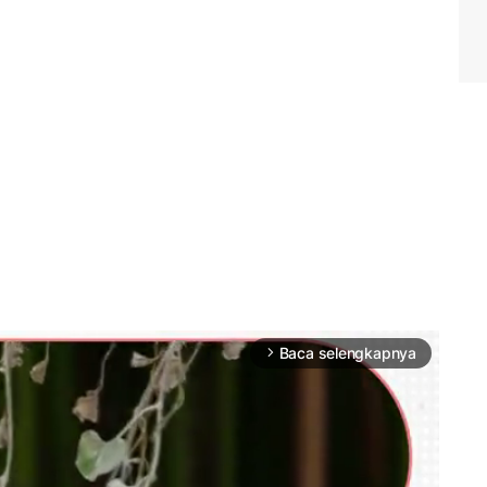
Baca selengkapnya
arrow_forward_ios