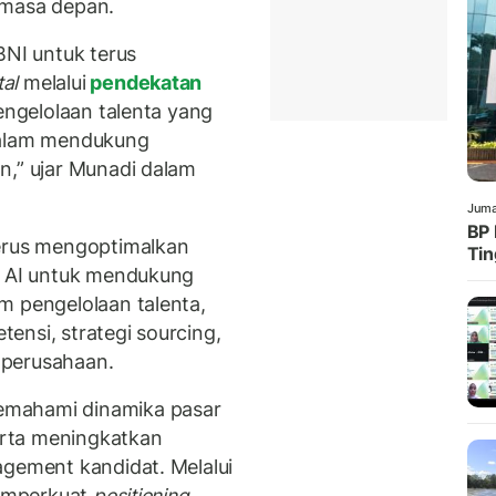
 masa depan.
BNI untuk terus
al
melalui
pendekatan
engelolaan talenta yang
dalam mendukung
n,” ujar Munadi dalam
Juma
BP 
terus mengoptimalkan
Tin
s AI untuk mendukung
m pengelolaan talenta,
ensi, strategi sourcing,
 perusahaan.
emahami dinamika pasar
serta meningkatkan
agement kandidat. Melalui
memperkuat
positioning