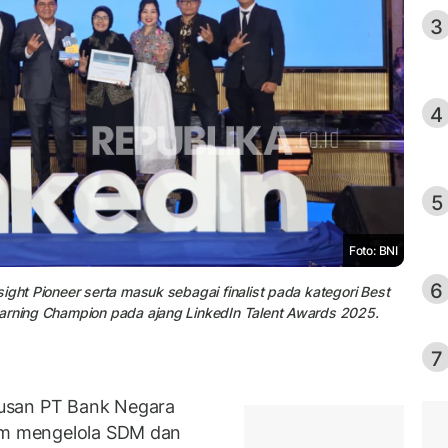
3
4
5
Foto: BNI
6
ight Pioneer serta masuk sebagai finalist pada kategori Best
earning Champion pada ajang LinkedIn Talent Awards 2025.
7
usan PT Bank Negara
m mengelola SDM dan