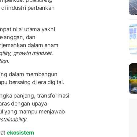
 di industri perbankan
mpat nilai utama yakni
 pelanggan, dan
terjemahkan dalam enam
gility, growth
mindset
,
tion
.
nting dalam membangun
 bersaing di era digital.
ngka panjang, transformasi
laras dengan upaya
gul yang mampu menjawab
stainability
.
uat
ekosistem