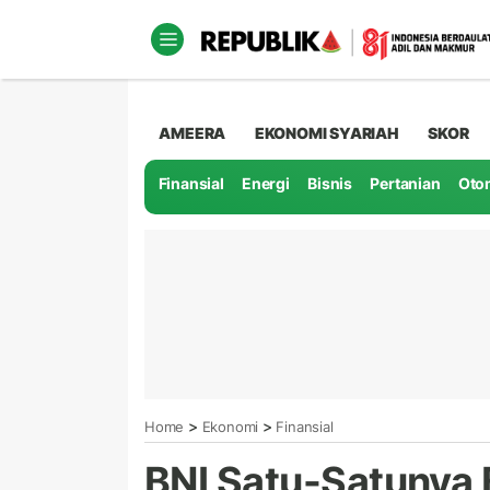
AMEERA
EKONOMI SYARIAH
SKOR
Finansial
Energi
Bisnis
Pertanian
Oto
>
>
Home
Ekonomi
Finansial
BNI Satu-Satunya 