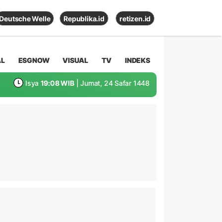
Deutsche Welle
Republika.id
retizen.id
AL
ESGNOW
VISUAL
TV
INDEKS
Isya
19:08 WIB
| Jumat, 24 Safar 1448