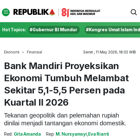
Hot Topics:
#Gubernur BI Mundur
#Kongres Umat Islam In
Ekonomi
Finansial
Senin , 11 May 2026, 18:02 WIB
Bank Mandiri Proyeksikan
Ekonomi Tumbuh Melambat
Sekitar 5,1-5,5 Persen pada
Kuartal II 2026
Tekanan geopolitik dan pelemahan rupiah
dinilai menjadi tantangan ekonomi domestik.
Red:
Gita Amanda
Rep:
M. Nursyamsyi,Eva Rianti