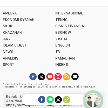
AMEERA
INTERNASIONAL
EKONOMI SYARIAH
TEKNO
SKOR
BISNIS FINANSIAL
KHAZANAH
ESGNOW
IQRA
VISUAL
ISLAM DIGEST
ENGLISH
NEWS
TV
ANALISIS
RAMADHAN
SPORT
INDEKS
About Us
|
Pedoman Siber
|
Disclaimer
Republika.id
|
Ihram.republika.co.id
|
Retizen.id
|
Rejabar.co.id
|
Rejogja.co.id
|
Republika telah diverifikasi oleh Dewan Pers
Sertifikat Nomor 1058/DP-Verifikasi/K/XII/2022
https://dewanpers.or.id/data/perusahaanpers