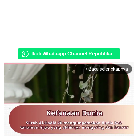
Ikuti Whatsapp Channel Republika
Baca selengkapnya
arrow_forward_ios