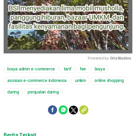
Powered by 
GliaStudios
biaya admin e-commerce
tarif
fee
biaya
Mute
asosiasi e-commerce indonesia
umkm
online shopping
daring
penjualan daring
Berita Terkait