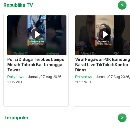
>
Republika TV
Polisi Diduga Terobos Lampu
Viral Pegawai P3K Bandung
Merah Tabrak Balita hingga
Barat Live TikTok di Kantor
Tewas
Dinas
Dailynews
- Jumat , 07 Aug 2026,
Dailynews
- Jumat , 07 Aug 2026
21:15 WIB
20:15 WIB
>
Terpopuler