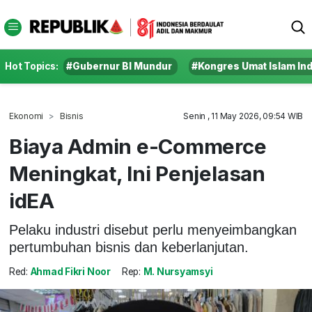
Hot Topics:
#Gubernur BI Mundur
#Kongres Umat Islam In
Ekonomi
Bisnis
Senin , 11 May 2026, 09:54 WIB
Biaya Admin e-Commerce
Meningkat, Ini Penjelasan
idEA
Pelaku industri disebut perlu menyeimbangkan
pertumbuhan bisnis dan keberlanjutan.
Red:
Ahmad Fikri Noor
Rep:
M. Nursyamsyi