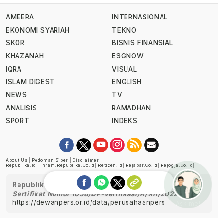
AMEERA
INTERNASIONAL
EKONOMI SYARIAH
TEKNO
SKOR
BISNIS FINANSIAL
KHAZANAH
ESGNOW
IQRA
VISUAL
ISLAM DIGEST
ENGLISH
NEWS
TV
ANALISIS
RAMADHAN
SPORT
INDEKS
About Us
|
Pedoman Siber
|
Disclaimer
Republika.id
|
Ihram.republika.co.id
|
Retizen.id
|
Rejabar.co.id
|
Rejogja.co.id
|
Republika telah diverifikasi oleh Dewan Pers
Sertifikat Nomor 1058/DP-Verifikasi/K/XII/2022
https://dewanpers.or.id/data/perusahaanpers
Ask me!