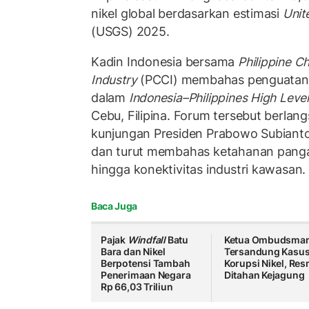
nikel global berdasarkan estimasi
Unit
(USGS) 2025.
Kadin Indonesia bersama
Philippine 
Industry
(PCCI) membahas penguatan
dalam
Indonesia–Philippines High Leve
Cebu, Filipina. Forum tersebut berla
kunjungan Presiden Prabowo Subian
dan turut membahas ketahanan pangan,
hingga konektivitas industri kawasan.
Baca Juga
Pajak
Windfall
Batu
Ketua Ombudsman
Bara dan Nikel
Tersandung Kasu
Berpotensi Tambah
Korupsi Nikel, Res
Penerimaan Negara
Ditahan Kejagung
Rp 66,03 Triliun