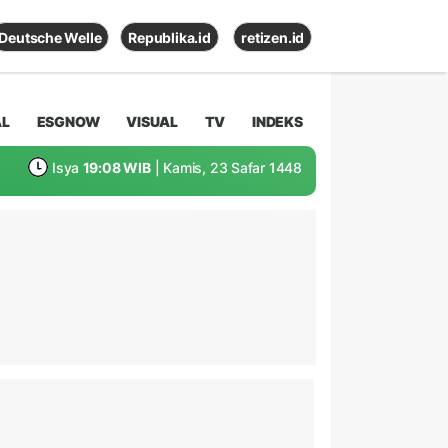
Deutsche Welle
Republika.id
retizen.id
AL
ESGNOW
VISUAL
TV
INDEKS
Isya
19:08 WIB
| Kamis, 23 Safar 1448