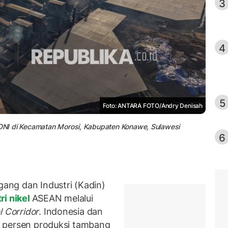
3
4
5
Foto: ANTARA FOTO/Andry Denisah
 VDNI di Kecamatan Morosi, Kabupaten Konawe, Sulawesi
6
ng dan Industri (Kadin)
ri nikel
ASEAN melalui
l Corridor
. Indonesia dan
3,6 persen produksi tambang