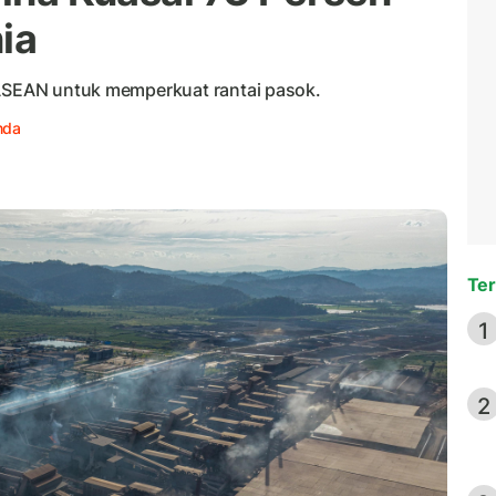
ia
 ASEAN untuk memperkuat rantai pasok.
nda
Ter
1
2