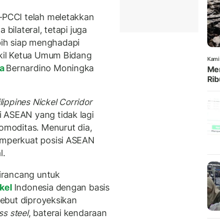
a–PCCI telah meletakkan
 bilateral, tetapi juga
ih siap menghadapi
akil Ketua Umum Bidang
Kami
ia
Bernardino Moningka
Men
Rib
lippines Nickel Corridor
 ASEAN yang tidak lagi
moditas. Menurut dia,
emperkuat posisi ASEAN
l.
irancang untuk
ikel
Indonesia dengan basis
rsebut diproyeksikan
ss steel
, baterai kendaraan