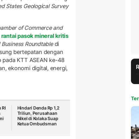
ed States Geological Survey
Chamber of Commerce and
rantai pasok mineral kritis
l Business Roundtable
di
ngsung bertepatan dengan
to pada KTT ASEAN ke-48
 ekonomi digital, energi,
Ter
 RI
Hindari Denda Rp 1,2
s
Triliun, Perusahaan
mi
Nikel di Kolaka Suap
Ketua Ombudsman