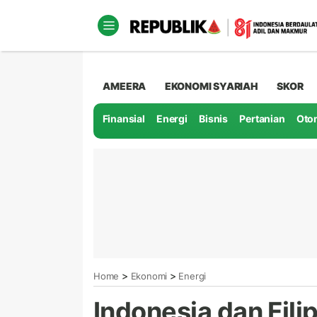
AMEERA
EKONOMI SYARIAH
SKOR
Finansial
Energi
Bisnis
Pertanian
Oto
>
>
Home
Ekonomi
Energi
Indonesia dan Fili