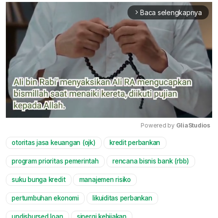
Baca selengkapnya
arrow_forward_ios
Powered by 
GliaStudios
otoritas jasa keuangan (ojk)
kredit perbankan
Mute
program prioritas pemerintah
rencana bisnis bank (rbb)
suku bunga kredit
manajemen risiko
pertumbuhan ekonomi
likuiditas perbankan
undisbursed loan
sinergi kebijakan