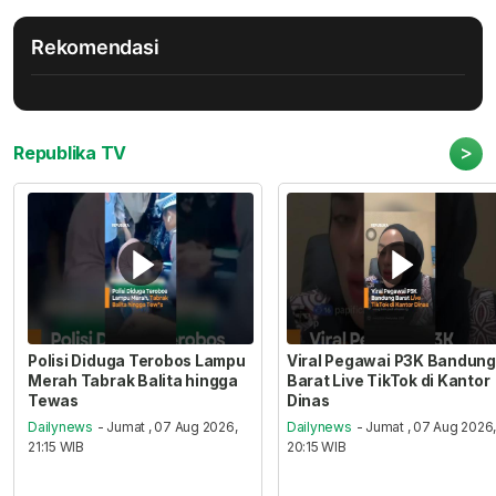
Rekomendasi
>
Republika TV
Polisi Diduga Terobos Lampu
Viral Pegawai P3K Bandung
Merah Tabrak Balita hingga
Barat Live TikTok di Kantor
Tewas
Dinas
Dailynews
- Jumat , 07 Aug 2026,
Dailynews
- Jumat , 07 Aug 2026
21:15 WIB
20:15 WIB