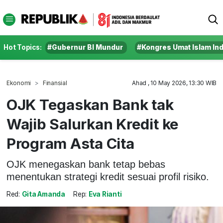
Hot Topics:
#Gubernur BI Mundur
#Kongres Umat Islam In
Ekonomi
Finansial
Ahad , 10 May 2026, 13:30 WIB
OJK Tegaskan Bank tak
Wajib Salurkan Kredit ke
Program Asta Cita
OJK menegaskan bank tetap bebas
menentukan strategi kredit sesuai profil risiko.
Red:
Gita Amanda
Rep:
Eva Rianti