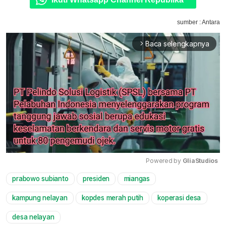
sumber : Antara
Baca selengkapnya
arrow_forward_ios
Powered by 
GliaStudios
prabowo subianto
presiden
miangas
Mute
kampung nelayan
kopdes merah putih
koperasi desa
desa nelayan