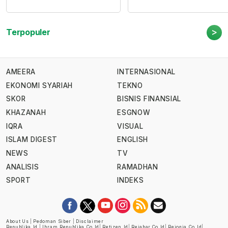
>
Terpopuler
AMEERA
INTERNASIONAL
EKONOMI SYARIAH
TEKNO
SKOR
BISNIS FINANSIAL
KHAZANAH
ESGNOW
IQRA
VISUAL
ISLAM DIGEST
ENGLISH
NEWS
TV
ANALISIS
RAMADHAN
SPORT
INDEKS
About Us
|
Pedoman Siber
|
Disclaimer
Republika.id
|
Ihram.republika.co.id
|
Retizen.id
|
Rejabar.co.id
|
Rejogja.co.id
|