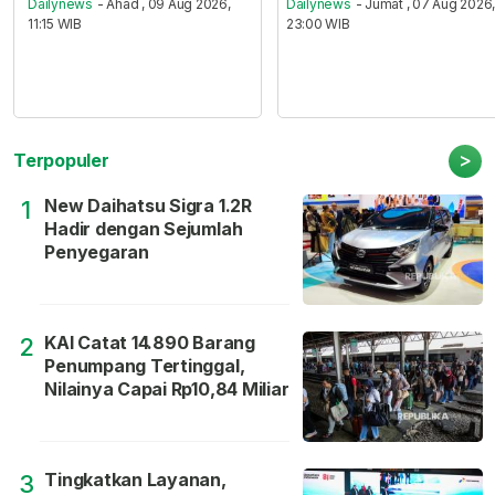
Dailynews
- Ahad , 09 Aug 2026,
Dailynews
- Jumat , 07 Aug 2026
11:15 WIB
23:00 WIB
>
Terpopuler
New Daihatsu Sigra 1.2R
1
Hadir dengan Sejumlah
Penyegaran
KAI Catat 14.890 Barang
2
Penumpang Tertinggal,
Nilainya Capai Rp10,84 Miliar
Tingkatkan Layanan,
3