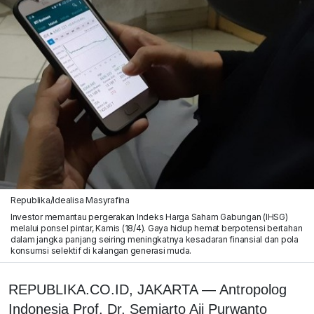
Republika/Idealisa Masyrafina
Investor memantau pergerakan Indeks Harga Saham Gabungan (IHSG)
melalui ponsel pintar, Kamis (18/4). Gaya hidup hemat berpotensi bertahan
dalam jangka panjang seiring meningkatnya kesadaran finansial dan pola
konsumsi selektif di kalangan generasi muda.
REPUBLIKA.CO.ID, JAKARTA — Antropolog
Indonesia Prof. Dr. Semiarto Aji Purwanto