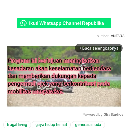
Ikuti Whatsapp Channel Republika
sumber : ANTARA
Baca selengkapnya
arrow_forward_ios
Powered by 
GliaStudios
frugal living
gaya hidup hemat
generasi muda
Mute