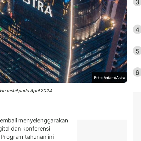
3
4
5
6
Foto: Antara/Astra
an mobil pada April 2024.
kembali menyelenggarakan
gital dan konferensi
. Program tahunan ini