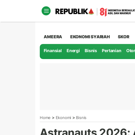
AMEERA
EKONOMI SYARIAH
SKOR
Finansial
Energi
Bisnis
Pertanian
Oto
>
>
Home
Ekonomi
Bisnis
Astranauts 2026: 