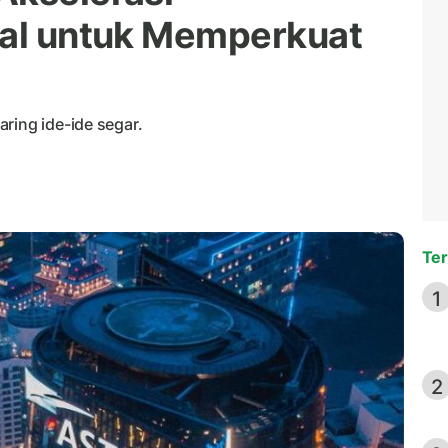
tal untuk Memperkuat
ring ide-ide segar.
Ter
1
2