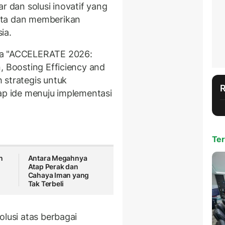
r dan solusi inovatif yang
ata dan memberikan
ia.
ma "ACCELERATE 2026:
, Boosting Efficiency and
 strategis untuk
hap ide menuju implementasi
Ter
n
Antara Megahnya
u
Atap Perak dan
Cahaya Iman yang
Tak Terbeli
olusi atas berbagai