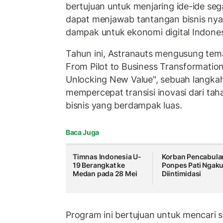
bertujuan untuk menjaring ide-ide sega
dapat menjawab tantangan bisnis ny
dampak untuk ekonomi digital Indones
Tahun ini, Astranauts mengusung te
From Pilot to Business Transformation
Unlocking New Value", sebuah langkah
mempercepat transisi inovasi dari ta
bisnis yang berdampak luas.
Baca Juga
Timnas Indonesia U-
Korban Pencabula
19 Berangkat ke
Ponpes Pati Ngak
Medan pada 28 Mei
Diintimidasi
Program ini bertujuan untuk mencari s