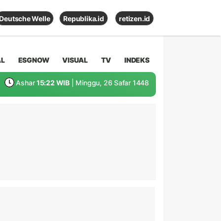
Deutsche Welle
Republika.id
retizen.id
AL
ESGNOW
VISUAL
TV
INDEKS
Ashar
15:22 WIB
| Minggu, 26 Safar 1448