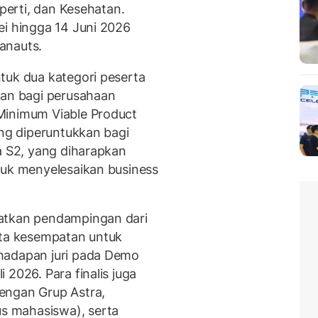
operti, dan Kesehatan.
ei hingga 14 Juni 2026
ranauts.
tuk dua kategori peserta
kan bagi perusahaan
Minimum Viable Product
ang diperuntukkan bagi
a S2, yang diharapkan
tuk menyelesaikan business
patkan pendampingan dari
rta kesempatan untuk
hadapan juri pada Demo
 2026. Para finalis juga
engan Grup Astra,
 mahasiswa), serta