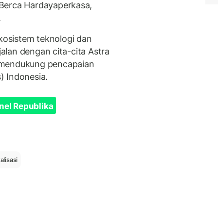
Berca Hardayaperkasa,
.
osistem teknologi dan
jalan dengan cita-cita Astra
 mendukung pencapaian
) Indonesia.
nel Republika
talisasi