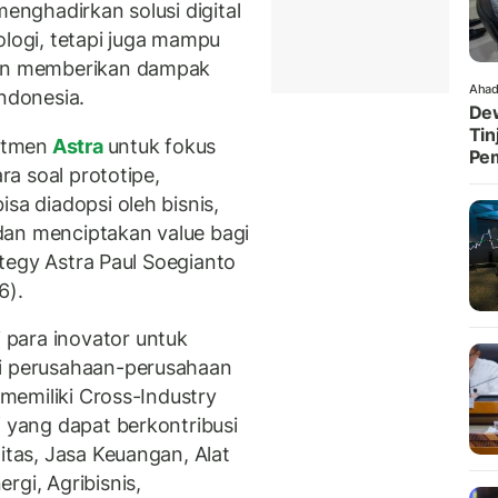
menghadirkan solusi digital
ologi, tetapi juga mampu
dan memberikan dampak
Ahad
Indonesia.
Dew
Tin
itmen
Astra
untuk fokus
Pe
ara soal prototipe,
sa diadopsi oleh bisnis,
dan menciptakan value bagi
rategy Astra Paul Soegianto
6).
para inovator untuk
ri perusahaan-perusahaan
a memiliki Cross-Industry
f yang dapat berkontribusi
itas, Jasa Keuangan, Alat
rgi, Agribisnis,