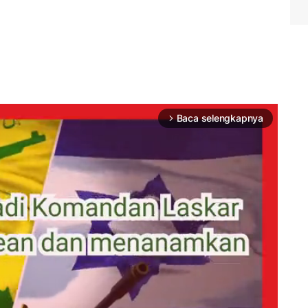
Baca selengkapnya
arrow_forward_ios