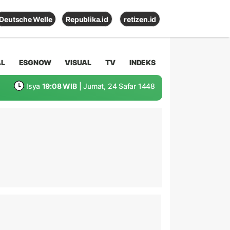
Deutsche Welle
Republika.id
retizen.id
AL
ESGNOW
VISUAL
TV
INDEKS
Isya
19:08 WIB
| Jumat, 24 Safar 1448