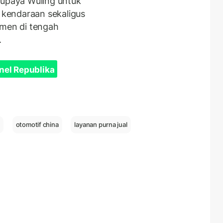
 upaya Wuling untuk
kendaraan sekaligus
men di tengah
.
nel Republika
otomotif china
layanan purna jual