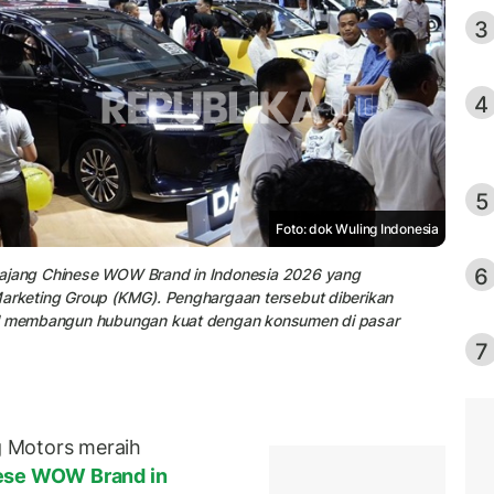
3
4
5
Foto: dok Wuling Indonesia
6
 ajang Chinese WOW Brand in Indonesia 2026 yang
Marketing Group (KMG). Penghargaan tersebut diberikan
sil membangun hubungan kuat dengan konsumen di pasar
7
 Motors meraih
se WOW Brand in