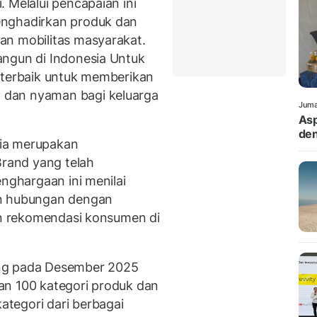
 Melalui pencapaian ini
enghadirkan produk dan
an mobilitas masyarakat.
angun di Indonesia Untuk
 terbaik untuk memberikan
 dan nyaman bagi keluarga
Juma
Asp
den
ia merupakan
rand yang telah
enghargaan ini menilai
 hubungan dengan
dan rekomendasi konsumen di
ring pada Desember 2025
an 100 kategori produk dan
tegori dari berbagai