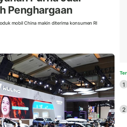
ih Penghargaan
roduk mobil China makin diterima konsumen RI
Ter
1
2