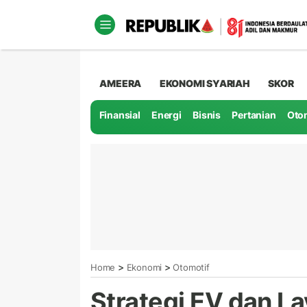
AMEERA
EKONOMI SYARIAH
SKOR
Finansial
Energi
Bisnis
Pertanian
Oto
>
>
Home
Ekonomi
Otomotif
Strategi EV dan L