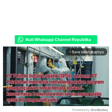
Ikuti Whatsapp Channel Republika
Baca selengkapnya
arrow_forward_ios
Powered by 
GliaStudios