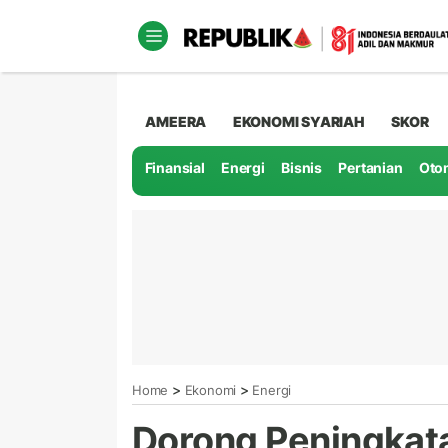
AMEERA
EKONOMI SYARIAH
SKOR
Finansial
Energi
Bisnis
Pertanian
Oto
>
>
Home
Ekonomi
Energi
Dorong Peningkata