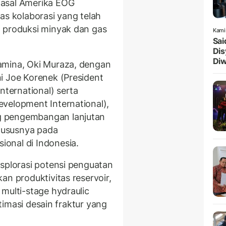
 asal Amerika EOG
as kolaborasi yang telah
n produksi minyak dan gas
Kami
Sai
Dis
Diw
amina, Oki Muraza, dengan
i Joe Korenek (President
nternational) serta
velopment International),
g pengembangan lanjutan
khususnya pada
onal di Indonesia.
ksplorasi potensi penguatan
an produktivitas reservoir,
multi-stage hydraulic
ptimasi desain fraktur yang