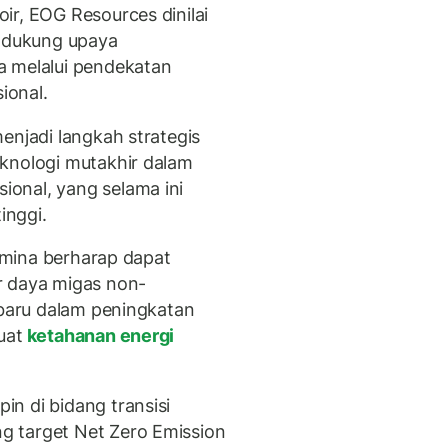
ir, EOG Resources dinilai
endukung upaya
a melalui pendekatan
ional.
enjadi langkah strategis
knologi mutakhir dalam
onal, yang selama ini
inggi.
tamina berharap dapat
r daya migas non-
 baru dalam peningkatan
uat
ketahanan energi
n di bidang transisi
 target Net Zero Emission