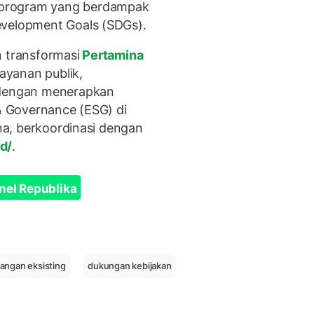
-program yang berdampak
evelopment Goals (SDGs).
n transformasi
Pertamina
layanan publik,
, dengan menerapkan
 & Governance (ESG) di
ina, berkoordinasi dengan
d/
.
nel Republika
pangan eksisting
dukungan kebijakan