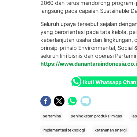
2060 dan terus mendorong program
langsung pada capaian Sustainable D
Seluruh upaya tersebut sejalan denga
yang berorientasi pada tata kelola, pe
keberlanjutan usaha dan lingkungan
prinsip-prinsip Environmental, Social
seluruh lini bisnis dan operasi Pertam
https://www.danantaraindonesia.co.i
Ikuti Whatsapp Chan
pertamina
peningkatan produksi migas
la
implementasi teknologi
ketahanan energi