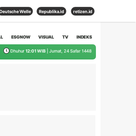
Deutsche Welle
Republika.id
retizen.id
AL
ESGNOW
VISUAL
TV
INDEKS
Dhuhur
12:01 WIB
| Jumat, 24 Safar 1448