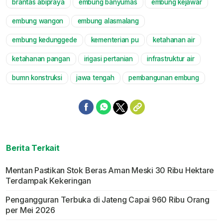
brantas abipraya
embung banyumas
embung kejawar
Mute
embung wangon
embung alasmalang
embung kedunggede
kementerian pu
ketahanan air
ketahanan pangan
irigasi pertanian
infrastruktur air
bumn konstruksi
jawa tengah
pembangunan embung
Berita Terkait
Mentan Pastikan Stok Beras Aman Meski 30 Ribu Hektare
Terdampak Kekeringan
Pengangguran Terbuka di Jateng Capai 960 Ribu Orang
per Mei 2026