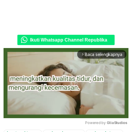
Ikuti Whatsapp Channel Republika
Baca selengkapnya
arrow_forward_ios
Powered by 
GliaStudios