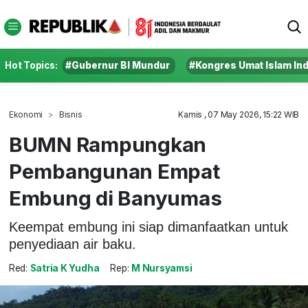
Hot Topics:
#Gubernur BI Mundur
#Kongres Umat Islam In
Ekonomi
Bisnis
Kamis , 07 May 2026, 15:22 WIB
BUMN Rampungkan
Pembangunan Empat
Embung di Banyumas
Keempat embung ini siap dimanfaatkan untuk
penyediaan air baku.
Red:
Satria K Yudha
Rep:
M Nursyamsi