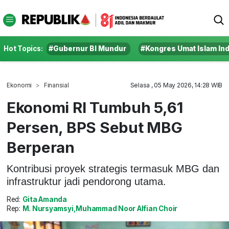
Hot Topics:
#Gubernur BI Mundur
#Kongres Umat Islam In
Ekonomi
Finansial
Selasa , 05 May 2026, 14:28 WIB
Ekonomi RI Tumbuh 5,61
Persen, BPS Sebut MBG
Berperan
Kontribusi proyek strategis termasuk MBG dan
infrastruktur jadi pendorong utama.
Red:
Gita Amanda
Rep:
M. Nursyamsyi,Muhammad Noor Alfian Choir