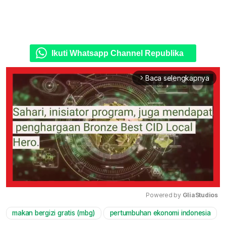
Ikuti Whatsapp Channel Republika
Baca selengkapnya
arrow_forward_ios
Powered by 
GliaStudios
makan bergizi gratis (mbg)
pertumbuhan ekonomi indonesia
Mute