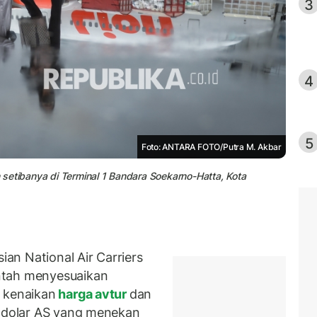
3
4
5
Foto: ANTARA FOTO/Putra M. Akbar
setibanya di Terminal 1 Bandara Soekarno-Hatta, Kota
n National Air Carriers
ntah menyesuaikan
 kenaikan
harga avtur
dan
p dolar AS yang menekan