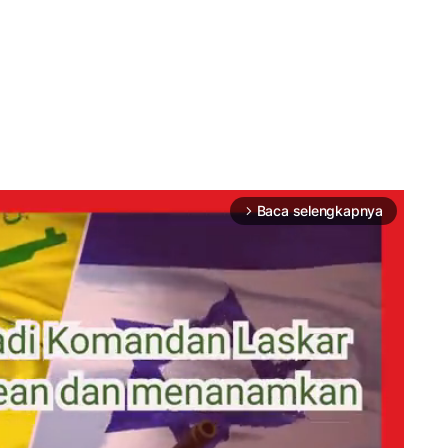
Baca selengkapnya
arrow_forward_ios