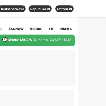
Deutsche Welle
Republika.id
retizen.id
AL
ESGNOW
VISUAL
TV
INDEKS
Dhuhur
12:02 WIB
| Kamis, 23 Safar 1448