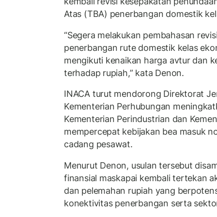
kembali revisi kesepakatan penundaa
Atas (TBA) penerbangan domestik kel
“Segera melakukan pembahasan revisi 
penerbangan rute domestik kelas ekon
mengikuti kenaikan harga avtur dan k
terhadap rupiah,” kata Denon.
INACA turut mendorong Direktorat J
Kementerian Perhubungan meningkatk
Kementerian Perindustrian dan Kemen
mempercepat kebijakan bea masuk no
cadang pesawat.
Menurut Denon, usulan tersebut disam
finansial maskapai kembali tertekan a
dan pelemahan rupiah yang berpoten
konektivitas penerbangan serta sektor