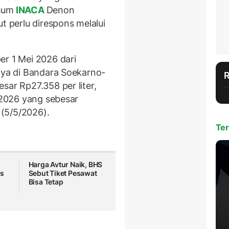
mum
INACA
Denon
t perlu direspons melalui
er 1 Mei 2026 dari
lnya di Bandara Soekarno-
sar Rp27.358 per liter,
l 2026 yang sebesar
 (5/5/2026).
Ter
l
Harga Avtur Naik, BHS
os
Sebut Tiket Pesawat
Bisa Tetap