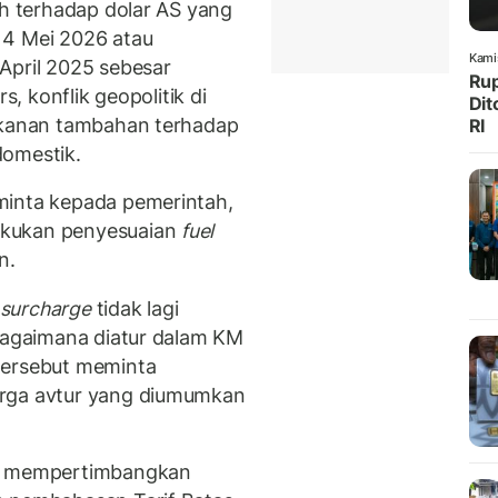
ah terhadap dolar AS yang
 4 Mei 2026 atau
Kami
April 2025 sebesar
Rup
s, konflik geopolitik di
Dit
tekanan tambahan terhadap
RI
domestik.
minta kepada pemerintah,
akukan penyesuaian
fuel
n.
 surcharge
tidak lagi
ebagaimana diatur dalam KM
tersebut meminta
arga avtur yang diumumkan
ah mempertimbangkan