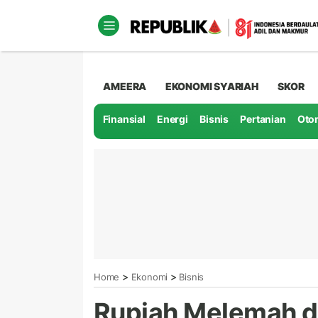
AMEERA
EKONOMI SYARIAH
SKOR
Finansial
Energi
Bisnis
Pertanian
Oto
>
>
Home
Ekonomi
Bisnis
Rupiah Melemah d