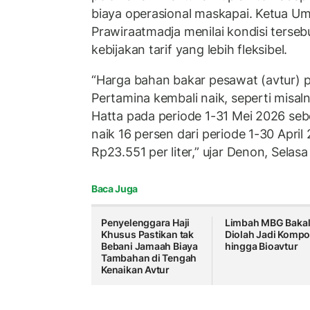
biaya operasional maskapai. Ketua U
Prawiraatmadja menilai kondisi tersebu
kebijakan tarif yang lebih fleksibel.
“Harga bahan bakar pesawat (avtur) p
Pertamina kembali naik, seperti misa
Hatta pada periode 1-31 Mei 2026 sebe
naik 16 persen dari periode 1-30 Apri
Rp23.551 per liter,” ujar Denon, Selasa
Baca Juga
Penyelenggara Haji
Limbah MBG Baka
Khusus Pastikan tak
Diolah Jadi Komp
Bebani Jamaah Biaya
hingga Bioavtur
Tambahan di Tengah
Kenaikan Avtur