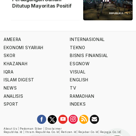
Ditutup Mayoritas Positif
AMEERA
INTERNASIONAL
EKONOMI SYARIAH
TEKNO
SKOR
BISNIS FINANSIAL
KHAZANAH
ESGNOW
IQRA
VISUAL
ISLAM DIGEST
ENGLISH
NEWS
TV
ANALISIS
RAMADHAN
SPORT
INDEKS
About Us
|
Pedoman Siber
|
Disclaimer
Republika.id
|
Ihram.republika.co.id
|
Retizen.id
|
Rejabar.co.id
|
Rejogja.co.id
|