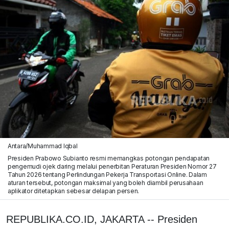
Antara/Muhammad Iqbal
Presiden Prabowo Subianto resmi memangkas potongan pendapatan
pengemudi ojek daring melalui penerbitan Peraturan Presiden Nomor 27
Tahun 2026 tentang Perlindungan Pekerja Transportasi Online. Dalam
aturan tersebut, potongan maksimal yang boleh diambil perusahaan
aplikator ditetapkan sebesar delapan persen.
REPUBLIKA.CO.ID, JAKARTA -- Presiden