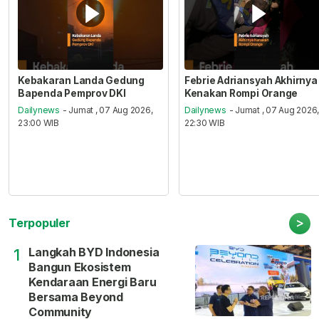
Kebakaran Landa Gedung
Febrie Adriansyah Akhirnya
Bapenda Pemprov DKI
Kenakan Rompi Orange
Dailynews
- Jumat , 07 Aug 2026,
Dailynews
- Jumat , 07 Aug 2026
23:00 WIB
22:30 WIB
>
Terpopuler
Langkah BYD Indonesia
1
Bangun Ekosistem
Kendaraan Energi Baru
Bersama Beyond
Community