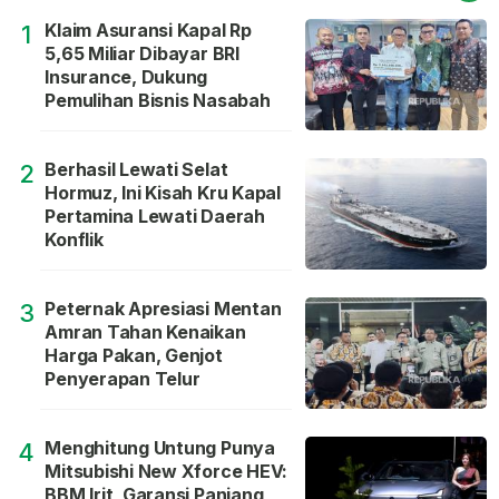
Klaim Asuransi Kapal Rp
1
5,65 Miliar Dibayar BRI
Insurance, Dukung
Pemulihan Bisnis Nasabah
Berhasil Lewati Selat
2
Hormuz, Ini Kisah Kru Kapal
Pertamina Lewati Daerah
Konflik
Peternak Apresiasi Mentan
3
Amran Tahan Kenaikan
Harga Pakan, Genjot
Penyerapan Telur
Menghitung Untung Punya
4
Mitsubishi New Xforce HEV:
BBM Irit, Garansi Panjang,