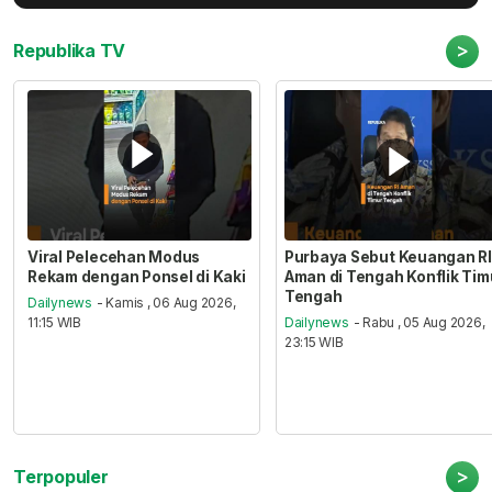
>
Republika TV
Viral Pelecehan Modus
Purbaya Sebut Keuangan RI
Rekam dengan Ponsel di Kaki
Aman di Tengah Konflik Tim
Tengah
Dailynews
- Kamis , 06 Aug 2026,
11:15 WIB
Dailynews
- Rabu , 05 Aug 2026,
23:15 WIB
>
Terpopuler