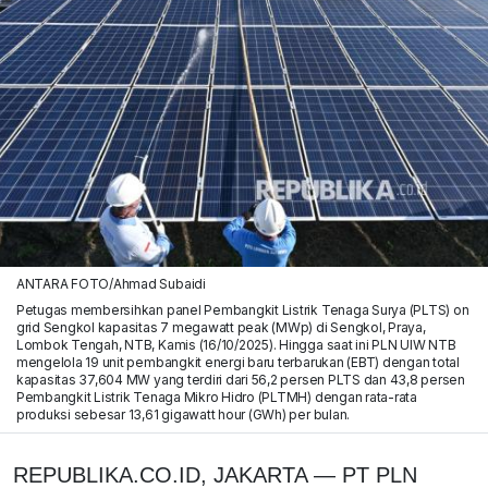
ANTARA FOTO/Ahmad Subaidi
Petugas membersihkan panel Pembangkit Listrik Tenaga Surya (PLTS) on
grid Sengkol kapasitas 7 megawatt peak (MWp) di Sengkol, Praya,
Lombok Tengah, NTB, Kamis (16/10/2025). Hingga saat ini PLN UIW NTB
mengelola 19 unit pembangkit energi baru terbarukan (EBT) dengan total
kapasitas 37,604 MW yang terdiri dari 56,2 persen PLTS dan 43,8 persen
Pembangkit Listrik Tenaga Mikro Hidro (PLTMH) dengan rata-rata
produksi sebesar 13,61 gigawatt hour (GWh) per bulan.
REPUBLIKA.CO.ID, JAKARTA — PT PLN