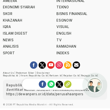
AMEERA
INTERNASIONAL
EKONOMI SYARIAH
TEKNO
SKOR
BISNIS FINANSIAL
KHAZANAH
ESGNOW
IQRA
VISUAL
ISLAM DIGEST
ENGLISH
NEWS
TV
ANALISIS
RAMADHAN
SPORT
INDEKS
About Us
|
Pedoman Siber
|
Disclaimer
Republika.id
|
Ihram.republika.co.id
|
Retizen.id
|
Rejabar.co.id
|
Rejogja.co.id
|
Republika telah diverifikasi oleh Dewan Pers
Sertifikat Nomor 1058/DP-Verifikasi/K/XII/2022
https://dewanpers.or.id/data/perusahaanpers
Ask me!
© 2026 PT Republika Media Mandiri - All Rights Reserved.