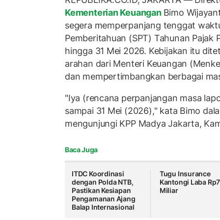
Kementerian Keuangan
Bimo Wijayan
segera memperpanjang tenggat waktu
Pemberitahuan (SPT) Tahunan Pajak 
hingga 31 Mei 2026. Kebijakan itu di
arahan dari Menteri Keuangan (Menk
dan mempertimbangkan berbagai masu
"Iya (rencana perpanjangan masa lapo
sampai 31 Mei (2026)," kata Bimo dala
mengunjungi KPP Madya Jakarta, Kam
Baca Juga
ITDC Koordinasi
Tugu Insurance
dengan Polda NTB,
Kantongi Laba Rp
Pastikan Kesiapan
Miliar
Pengamanan Ajang
Balap Internasional