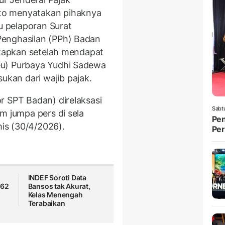
to menyatakan pihaknya
 pelaporan Surat
Penghasilan (PPh) Badan
tetapkan setelah mendapat
eu) Purbaya Yudhi Sadewa
kan dari wajib pajak.
r SPT Badan) direlaksasi
Sabt
m jumpa pers di sela
Pen
is (30/4/2026).
Per
INDEF Soroti Data
762
Bansos tak Akurat,
Kelas Menengah
Terabaikan