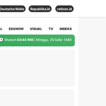
Deutsche Welle
Republika.id
retizen.id
AL
ESGNOW
VISUAL
TV
INDEKS
Shubuh
04:44 WIB
| Minggu, 26 Safar 1448