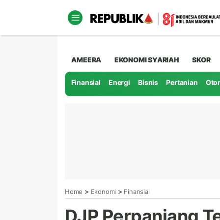
AMEERA
EKONOMI SYARIAH
SKOR
Finansial
Energi
Bisnis
Pertanian
Oto
>
>
Home
Ekonomi
Finansial
DJP Perpanjang T