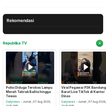
Rekomendasi
>
Republika TV
Polisi Diduga Terobos Lampu
Viral Pegawai P3K Bandung
Merah Tabrak Balita hingga
Barat Live TikTok di Kantor
Tewas
Dinas
Dailynews
- Jumat , 07 Aug 2026,
Dailynews
- Jumat , 07 Aug 2026
21:15 WIB
20:15 WIB