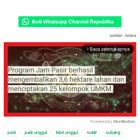
Ikuti Whatsapp Channel Republika
sumber : Antara
Baca selengkapnya
arrow_forward_ios
Powered by 
GliaStudios
padi
padi unggul
bibit unggul
nuklir
subang
Mute