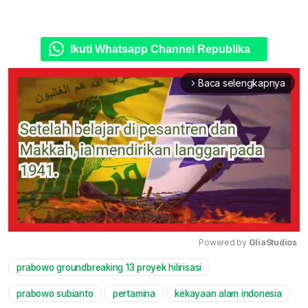
Ikuti Whatsapp Channel Republika
Baca selengkapnya
arrow_forward_ios
Powered by 
GliaStudios
prabowo groundbreaking 13 proyek hilirisasi
Mute
prabowo subianto
pertamina
kekayaan alam indonesia