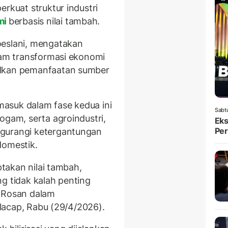
erkuat struktur industri
mi
berbasis nilai tambah.
oeslani, mengatakan
alam transformasi ekonomi
alkan pemanfaatan sumber
asuk dalam fase kedua ini
Sabt
ogam, serta agroindustri,
Eks
Per
ngurangi ketergantungan
domestik.
ptakan nilai tambah,
g tidak kalah penting
r Rosan dalam
Cilacap, Rabu (29/4/2026).