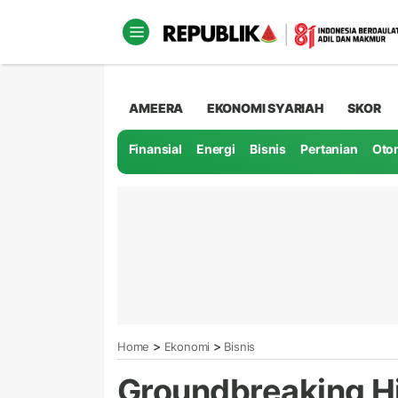
AMEERA
EKONOMI SYARIAH
SKOR
Finansial
Energi
Bisnis
Pertanian
Oto
>
>
Home
Ekonomi
Bisnis
Groundbreaking Hil