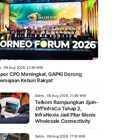
u , 08 Aug 2026, 21:40 WIB
por CPO Meningkat, GAPKI Dorong
emajaan Kebun Rakyat
Sabtu , 08 Aug 2026, 21:06 WIB
Telkom Rampungkan
Spin-
Off
InfraCo Tahap 2,
InfraNexia Jadi Pilar Bisnis
Wholesale Connectivity
Sabtu , 08 Aug 2026, 17:10 WIB