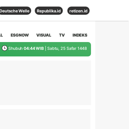
Deutsche Welle
Republika.id
retizen.id
AL
ESGNOW
VISUAL
TV
INDEKS
Shubuh
04:44 WIB
| Sabtu, 25 Safar 1448