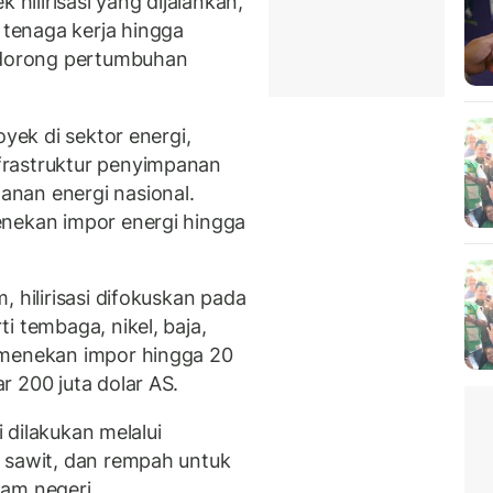
 hilirisasi yang dijalankan,
tenaga kerja hingga
endorong pertumbuhan
oyek di sektor energi,
frastruktur penyimpanan
nan energi nasional.
enekan impor energi hingga
 hilirisasi difokuskan pada
i tembaga, nikel, baja,
 menekan impor hingga 20
 200 juta dolar AS.
i dilakukan melalui
 sawit, dan rempah untuk
am negeri.