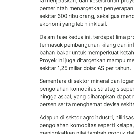
Ia menjelaskan, dari keseluruhan proyek
pemerintah menargetkan penyerapan 
sekitar 600 ribu orang, sekaligus m
ekonomi yang lebih inklusif.
Dalam fase kedua ini, terdapat lima pr
termasuk pembangunan kilang dan in
bahan bakar untuk memperkuat ketaha
Proyek ini juga ditargetkan mampu m
sekitar 1,25 miliar dolar AS per tahun.
Sementara di sektor mineral dan logam,
pengolahan komoditas strategis sepert
hingga aspal, yang diharapkan dapat
persen serta menghemat devisa sekitar
Adapun di sektor agroindustri, hilirisas
pengolahan komoditas seperti kelapa,
meningkatkan nilai tambah produk dal