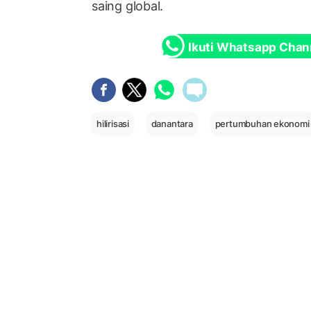
saing global.
Ikuti Whatsapp Chan
hilirisasi
danantara
pertumbuhan ekonomi