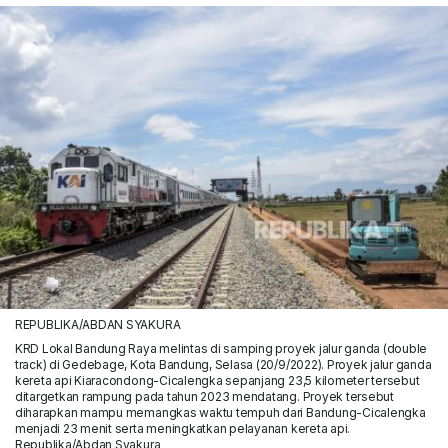
REPUBLIKA/ABDAN SYAKURA
KRD Lokal Bandung Raya melintas di samping proyek jalur ganda (double
track) di Gedebage, Kota Bandung, Selasa (20/9/2022). Proyek jalur ganda
kereta api Kiaracondong-Cicalengka sepanjang 23,5 kilometer tersebut
ditargetkan rampung pada tahun 2023 mendatang. Proyek tersebut
diharapkan mampu memangkas waktu tempuh dari Bandung-Cicalengka
menjadi 23 menit serta meningkatkan pelayanan kereta api.
Republika/Abdan Syakura