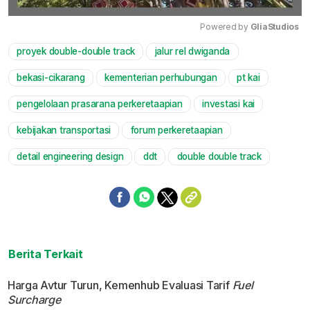
Powered by 
GliaStudios
proyek double-double track
jalur rel dwiganda
Mute
bekasi-cikarang
kementerian perhubungan
pt kai
pengelolaan prasarana perkeretaapian
investasi kai
kebijakan transportasi
forum perkeretaapian
detail engineering design
ddt
double double track
Berita Terkait
Harga Avtur Turun, Kemenhub Evaluasi Tarif
Fuel
Surcharge