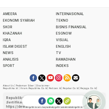
AMEERA
INTERNASIONAL
EKONOMI SYARIAH
TEKNO
SKOR
BISNIS FINANSIAL
KHAZANAH
ESGNOW
IQRA
VISUAL
ISLAM DIGEST
ENGLISH
NEWS
TV
ANALISIS
RAMADHAN
SPORT
INDEKS
About Us
|
Pedoman Siber
|
Disclaimer
Republika.id
|
Ihram.republika.co.id
|
Retizen.id
|
Rejabar.co.id
|
Rejogja.co.id
|
Republika telah diverifikasi oleh Dewan Pers
Sertifikat Nomor 1058/DP-Verifikasi/K/XII/2022
https://dewanpers.or.id/data/perusahaanpers