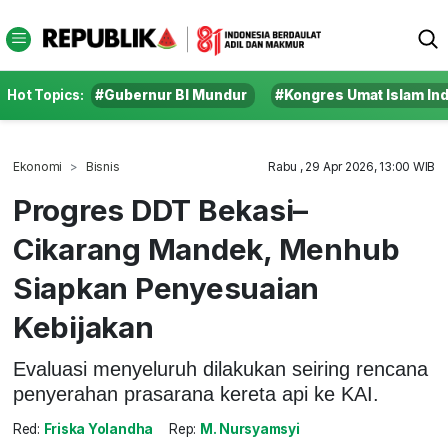
Hot Topics:
#Gubernur BI Mundur
#Kongres Umat Islam In
Ekonomi
Bisnis
Rabu , 29 Apr 2026, 13:00 WIB
Progres DDT Bekasi–
Cikarang Mandek, Menhub
Siapkan Penyesuaian
Kebijakan
Evaluasi menyeluruh dilakukan seiring rencana
penyerahan prasarana kereta api ke KAI.
Red:
Friska Yolandha
Rep:
M. Nursyamsyi