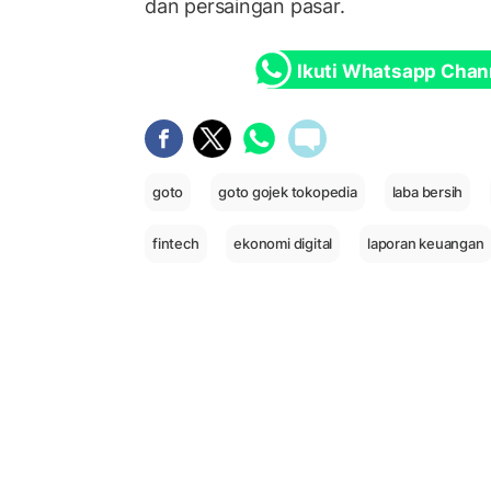
dan persaingan pasar.
Ikuti Whatsapp Chan
goto
goto gojek tokopedia
laba bersih
fintech
ekonomi digital
laporan keuangan