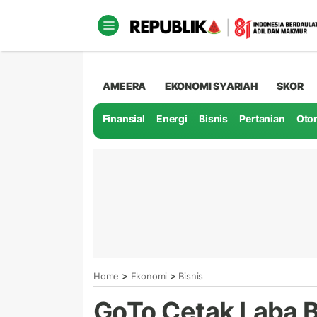
AMEERA
EKONOMI SYARIAH
SKOR
Finansial
Energi
Bisnis
Pertanian
Oto
>
>
Home
Ekonomi
Bisnis
GoTo Cetak Laba B