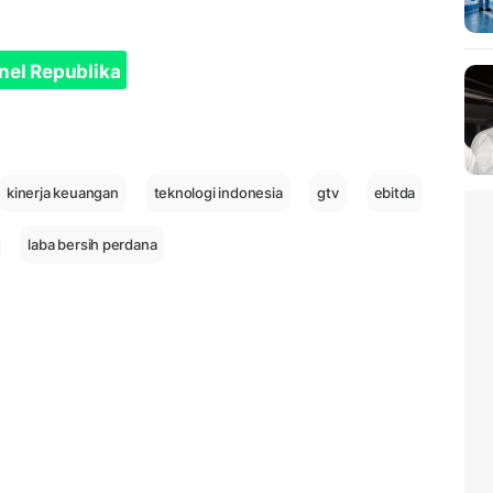
nel Republika
kinerja keuangan
teknologi indonesia
gtv
ebitda
laba bersih perdana