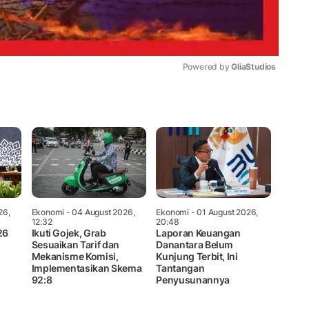
Powered by 
GliaStudios
Mute
26,
Ekonomi
- 04 August 2026,
Ekonomi
- 01 August 2026,
12:32
20:48
26
Ikuti Gojek, Grab
Laporan Keuangan
Sesuaikan Tarif dan
Danantara Belum
Mekanisme Komisi,
Kunjung Terbit, Ini
Implementasikan Skema
Tantangan
92:8
Penyusunannya