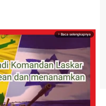
Baca selengkapnya
arrow_forward_ios