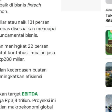
aik di bisnis
fintech
Juma
imon.
Tok
Rit
iar atau naik 131 persen
bebas disesuaikan mencapai
fundamental bisnis.
an meningkat 22 persen
tat kontribusi imbalan jasa
p288 miliar.
dan kecerdasan buatan
ningkatkan efisiensi
an target
EBITDA
a Rp3,4 triliun. Proyeksi ini
ian makroekonomi global