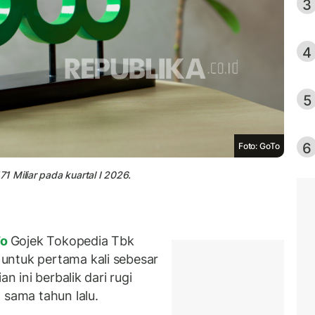
3
4
5
6
Foto: GoTo
 Miliar pada kuartal I 2026.
To
Gojek Tokopedia Tbk
h
untuk pertama kali sebesar
n ini berbalik dari rugi
 sama tahun lalu.