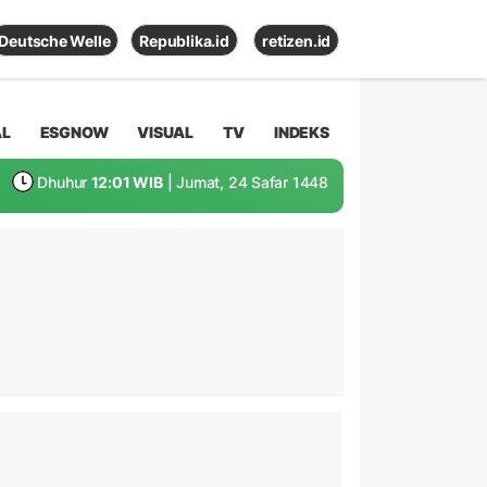
Deutsche Welle
Republika.id
retizen.id
AL
ESGNOW
VISUAL
TV
INDEKS
Dhuhur
12:01 WIB
| Jumat, 24 Safar 1448