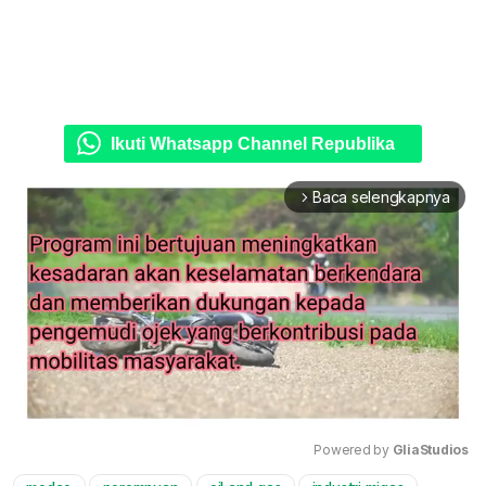
Ikuti Whatsapp Channel Republika
Baca selengkapnya
arrow_forward_ios
Powered by 
GliaStudios