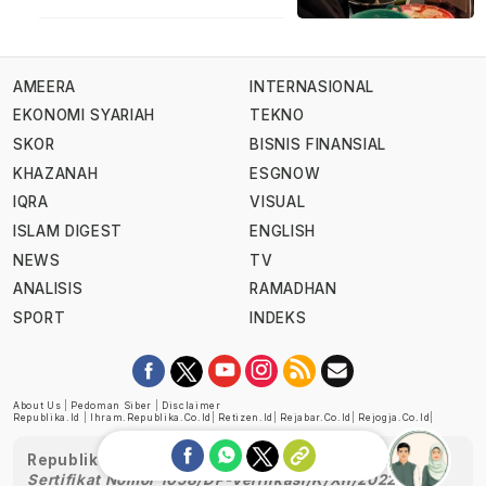
AMEERA
INTERNASIONAL
EKONOMI SYARIAH
TEKNO
SKOR
BISNIS FINANSIAL
KHAZANAH
ESGNOW
IQRA
VISUAL
ISLAM DIGEST
ENGLISH
NEWS
TV
ANALISIS
RAMADHAN
SPORT
INDEKS
About Us
|
Pedoman Siber
|
Disclaimer
Republika.id
|
Ihram.republika.co.id
|
Retizen.id
|
Rejabar.co.id
|
Rejogja.co.id
|
Republika telah diverifikasi oleh Dewan Pers
Sertifikat Nomor 1058/DP-Verifikasi/K/XII/2022