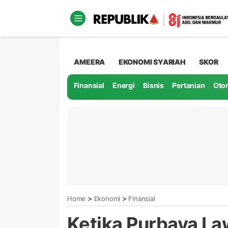
AMEERA
EKONOMI SYARIAH
SKOR
Finansial
Energi
Bisnis
Pertanian
Oto
>
>
Home
Ekonomi
Finansial
Ketika Purbaya Law