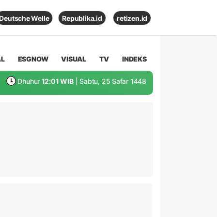
Deutsche Welle
Republika.id
retizen.id
AL
ESGNOW
VISUAL
TV
INDEKS
Dhuhur
12:01 WIB
| Sabtu, 25 Safar 1448