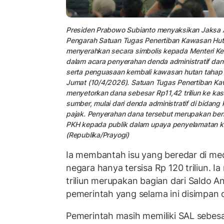
Presiden Prabowo Subianto menyaksikan Jaksa A
Pengarah Satuan Tugas Penertiban Kawasan Hut
menyerahkan secara simbolis kepada
Menteri K
dalam acara penyerahan denda administratif da
serta penguasaan kembali kawasan hutan tahap V
Jumat (10/4/2026). Satuan Tugas Penertiban K
menyetorkan dana sebesar Rp11,42 triliun ke kas
sumber, mulai dari denda administratif di bidan
pajak. Penyerahan dana tersebut merupakan bent
PKH kepada publik dalam upaya penyelamatan k
(Republika/Prayogi)
Ia membantah isu yang beredar di med
negara hanya tersisa Rp 120 triliun. I
triliun merupakan bagian dari Saldo A
pemerintah yang selama ini disimpan d
Pemerintah masih memiliki SAL sebesa