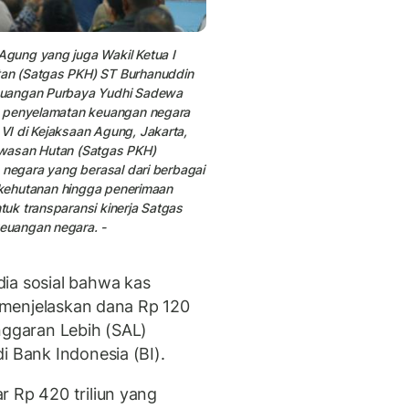
gung yang juga Wakil Ketua I
an (Satgas PKH) ST Burhanuddin
euangan
Purbaya Yudhi Sadewa
n penyelamatan keuangan negara
I di Kejaksaan Agung, Jakarta,
awasan Hutan (Satgas PKH)
 negara yang berasal dari berbagai
g kehutanan hingga penerimaan
uk transparansi kinerja Satgas
euangan negara. -
ia sosial bahwa kas
a menjelaskan dana Rp 120
nggaran Lebih (SAL)
i Bank Indonesia (BI).
r Rp 420 triliun yang