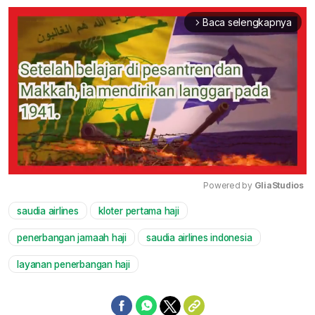
Baca selengkapnya
arrow_forward_ios
Powered by 
GliaStudios
saudia airlines
kloter pertama haji
Mute
penerbangan jamaah haji
saudia airlines indonesia
layanan penerbangan haji