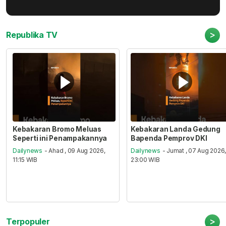
>
Republika TV
Kebakaran Bromo Meluas
Kebakaran Landa Gedung
Seperti ini Penampakannya
Bapenda Pemprov DKI
Dailynews
- Ahad , 09 Aug 2026,
Dailynews
- Jumat , 07 Aug 2026
11:15 WIB
23:00 WIB
>
Terpopuler