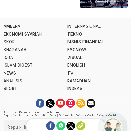
AMEERA
INTERNASIONAL
EKONOMI SYARIAH
TEKNO
SKOR
BISNIS FINANSIAL
KHAZANAH
ESGNOW
IQRA
VISUAL
ISLAM DIGEST
ENGLISH
NEWS
TV
ANALISIS
RAMADHAN
SPORT
INDEKS
About Us
|
Pedoman Siber
|
Disclaimer
Republika.id
|
Ihram.republika.co.id
|
Retizen.id
|
Rejabar.co.id
|
Rejogja.co.id
|
Republika telah diverifikasi oleh Dewan Pers