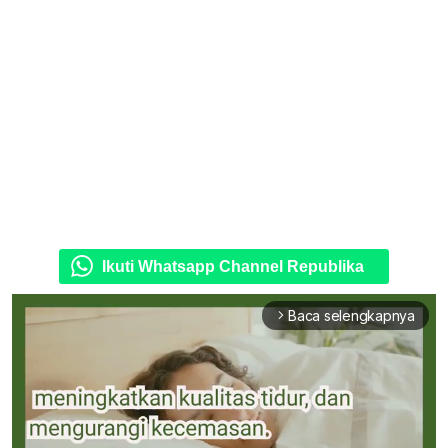
Ikuti Whatsapp Channel Republika
Baca selengkapnya
arrow_forward_ios