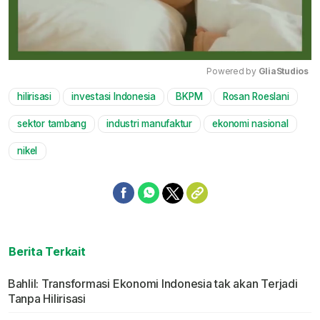
Powered by 
GliaStudios
hilirisasi
investasi Indonesia
BKPM
Rosan Roeslani
Mute
sektor tambang
industri manufaktur
ekonomi nasional
nikel
Berita Terkait
Bahlil: Transformasi Ekonomi Indonesia tak akan Terjadi
Tanpa Hilirisasi